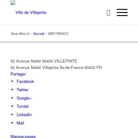
Vous êtes ici :
Accueil
/
BATI RENOV
52 Avenue Nollet 93420 VILLEPINTE
52 Avenue Nollet
Villepinte
Île-de-France
93420
FR
Partager
Facebook
Twitter
Google+
Tumblr
LinkedIn
Mail
Marque-pages