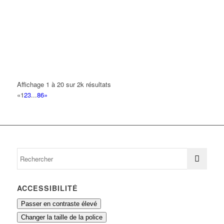
48 Avenue Barbès 93420 VILLEPINTE
0.18 km
FIT CONSULTING
16 Avenue Louis Blanc 93420 VILLEPINTE
0.2 km
FIT SERVICES
16 Avenue Louis Blanc 93420 VILLEPINTE
0.2 km
Affichage 1 à 20 sur 2k résultats
GIDEL TRANS
«
1
2
3
...
86
»
24 Bis Avenue Nollet 93420 VILLEPINTE
0.2 km
ACCESSIBILITÉ
Passer en contraste élevé
Changer la taille de la police