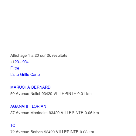
14 Allée Fénelon 93420 VILLEPINTE
A2B TRANSPORTS
165 Allée des Erables 93420 VILLEPINTE
AB AUTO
15 Avenue de Jussieu 93420 VILLEPINTE
ABBAOUI TOUFIK
Affichage 1 à 20 sur 2k résultats
10 Allée Georges Gershwin 93420 VILLEPINTE
«
1
2
3
...
93
»
Filtre
ABBES SARAH
Liste
Grille
Carte
14 Avenue de la Gare 93420 VILLEPINTE
MARUCHA BERNARD
50 Avenue Nollet 93420 VILLEPINTE
0.01 km
AGANAHI FLORIAN
37 Avenue Montcalm 93420 VILLEPINTE
0.06 km
TC
72 Avenue Barbes 93420 VILLEPINTE
0.08 km