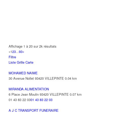
14 Allée Fénelon 93420 VILLEPINTE
A2B TRANSPORTS
165 Allée des Erables 93420 VILLEPINTE
AB AUTO
15 Avenue de Jussieu 93420 VILLEPINTE
ABBAOUI TOUFIK
Affichage 1 à 20 sur 2k résultats
10 Allée Georges Gershwin 93420 VILLEPINTE
«
1
2
3
...
93
»
Filtre
ABBES SARAH
Liste
Grille
Carte
14 Avenue de la Gare 93420 VILLEPINTE
MOHAMED NAIME
30 Avenue Nollet 93420 VILLEPINTE
0.04 km
MIRANDA ALIMENTATION
6 Place Jean Moulin 93420 VILLEPINTE
0.07 km
01 43 83 22 03
01 43 83 22 03
A J C TRANSPORT FUNERAIRE