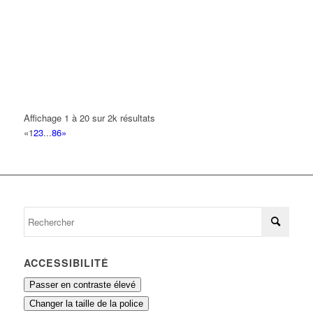
15 Avenue Colbert 93420 VILLEPINTE
0.12 km
BEN HARIZ TONY MICHEL
136 Boulevard Robert Ballanger 93420 VILLEPINTE
0.12 km
CAFE BAR
136 Boulevard Robert Ballanger 93420 VILLEPINTE
0.12 km
Affichage 1 à 20 sur 2k résultats
CLEAN PEINTURE
«
1
2
3
...
86
»
136 Boulevard Robert Ballanger 93420 VILLEPINTE
0.12 km
FIDUCAIRE DE VILLEPINTE
136 Boulevard Robert Ballanger 93420 VILLEPINTE
0.12 km
01 43 85 82 93
01 43 85 82 93
ACCESSIBILITÉ
Passer en contraste élevé
Changer la taille de la police