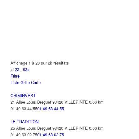
A.Y.S.N
14 Allée Fénelon 93420 VILLEPINTE
A2B TRANSPORTS
165 Allée des Erables 93420 VILLEPINTE
AB AUTO
15 Avenue de Jussieu 93420 VILLEPINTE
ABBAOUI TOUFIK
Affichage 1 à 20 sur 2k résultats
10 Allée Georges Gershwin 93420 VILLEPINTE
«
1
2
3
...
93
»
Filtre
ABBES SARAH
Liste
Grille
Carte
14 Avenue de la Gare 93420 VILLEPINTE
CHIMINVEST
21 Allée Louis Breguet 93420 VILLEPINTE
0.06 km
01 49 63 44 55
01 49 63 44 55
LE TRADITION
25 Allée Louis Breguet 93420 VILLEPINTE
0.06 km
01 49 63 02 75
01 49 63 02 75