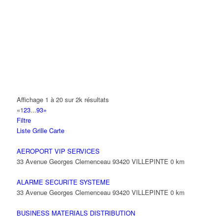
A.Y.S.N
14 Allée Fénelon 93420 VILLEPINTE
A2B TRANSPORTS
165 Allée des Erables 93420 VILLEPINTE
AB AUTO
15 Avenue de Jussieu 93420 VILLEPINTE
ABBAOUI TOUFIK
Affichage 1 à 20 sur 2k résultats
10 Allée Georges Gershwin 93420 VILLEPINTE
«
1
2
3
...
93
»
Filtre
ABBES SARAH
Liste
Grille
Carte
14 Avenue de la Gare 93420 VILLEPINTE
AEROPORT VIP SERVICES
33 Avenue Georges Clemenceau 93420 VILLEPINTE
0 km
ALARME SECURITE SYSTEME
33 Avenue Georges Clemenceau 93420 VILLEPINTE
0 km
BUSINESS MATERIALS DISTRIBUTION