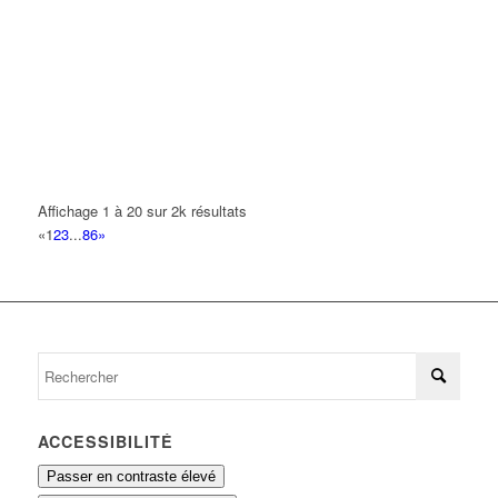
01 69 06 17 27
01 69 06 17 27
MC DONALD'S
33 Avenue Georges Clemenceau 93420 VILLEPINTE
0 km
01 49 63 04 41
01 49 63 04 41
MHOUDINE LYAMINI
33 Avenue Georges Clemenceau 93420 VILLEPINTE
0 km
Affichage 1 à 20 sur 2k résultats
PRO BOISSONS
«
1
2
3
...
86
»
33 Avenue Georges Clemenceau 93420 VILLEPINTE
0 km
ROK THIERRY
33 Avenue Georges Clemenceau 93420 VILLEPINTE
0 km
SABRI
33 Avenue Georges Clemenceau 93420 VILLEPINTE
0 km
ACCESSIBILITÉ
Passer en contraste élevé