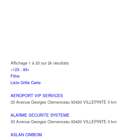
A.Y.S.N
14 Allée Fénelon 93420 VILLEPINTE
A2B TRANSPORTS
165 Allée des Erables 93420 VILLEPINTE
AB AUTO
15 Avenue de Jussieu 93420 VILLEPINTE
ABBAOUI TOUFIK
Affichage 1 à 20 sur 2k résultats
10 Allée Georges Gershwin 93420 VILLEPINTE
«
1
2
3
...
93
»
Filtre
ABBES SARAH
Liste
Grille
Carte
14 Avenue de la Gare 93420 VILLEPINTE
AEROPORT VIP SERVICES
33 Avenue Georges Clemenceau 93420 VILLEPINTE
0 km
ALARME SECURITE SYSTEME
33 Avenue Georges Clemenceau 93420 VILLEPINTE
0 km
ASLAN CIMBOM