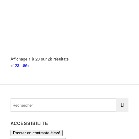
01 69 06 17 27
01 69 06 17 27
MC DONALD'S
33 Avenue Georges Clemenceau 93420 VILLEPINTE
0 km
01 49 63 04 41
01 49 63 04 41
MHOUDINE LYAMINI
33 Avenue Georges Clemenceau 93420 VILLEPINTE
0 km
Affichage 1 à 20 sur 2k résultats
PRO BOISSONS
«
1
2
3
...
86
»
33 Avenue Georges Clemenceau 93420 VILLEPINTE
0 km
ROK THIERRY
33 Avenue Georges Clemenceau 93420 VILLEPINTE
0 km
SABRI
33 Avenue Georges Clemenceau 93420 VILLEPINTE
0 km
ACCESSIBILITÉ
Passer en contraste élevé