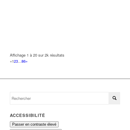
01 69 06 17 27
01 69 06 17 27
MC DONALD'S
33 Avenue Georges Clemenceau 93420 VILLEPINTE
0 km
01 49 63 04 41
01 49 63 04 41
MHOUDINE LYAMINI
33 Avenue Georges Clemenceau 93420 VILLEPINTE
0 km
Affichage 1 à 20 sur 2k résultats
PRO BOISSONS
«
1
2
3
...
86
»
33 Avenue Georges Clemenceau 93420 VILLEPINTE
0 km
ROK THIERRY
33 Avenue Georges Clemenceau 93420 VILLEPINTE
0 km
SABRI
33 Avenue Georges Clemenceau 93420 VILLEPINTE
0 km
ACCESSIBILITÉ
Passer en contraste élevé