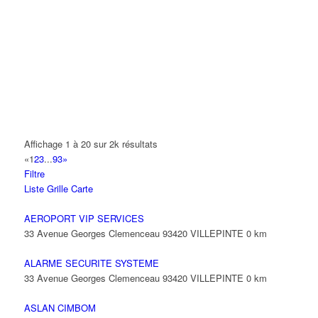
A.Y.S.N
14 Allée Fénelon 93420 VILLEPINTE
A2B TRANSPORTS
165 Allée des Erables 93420 VILLEPINTE
AB AUTO
15 Avenue de Jussieu 93420 VILLEPINTE
ABBAOUI TOUFIK
Affichage 1 à 20 sur 2k résultats
10 Allée Georges Gershwin 93420 VILLEPINTE
«
1
2
3
...
93
»
Filtre
ABBES SARAH
Liste
Grille
Carte
14 Avenue de la Gare 93420 VILLEPINTE
AEROPORT VIP SERVICES
33 Avenue Georges Clemenceau 93420 VILLEPINTE
0 km
ALARME SECURITE SYSTEME
33 Avenue Georges Clemenceau 93420 VILLEPINTE
0 km
ASLAN CIMBOM