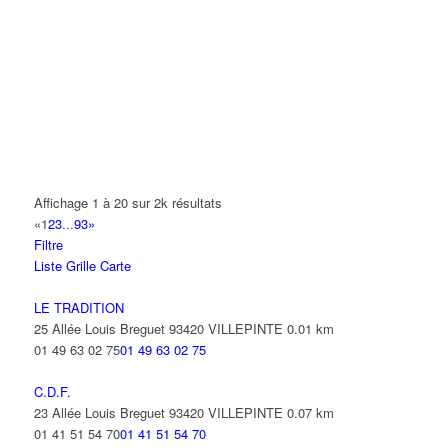
A.Y.S.N
14 Allée Fénelon 93420 VILLEPINTE
A2B TRANSPORTS
165 Allée des Erables 93420 VILLEPINTE
AB AUTO
15 Avenue de Jussieu 93420 VILLEPINTE
ABBAOUI TOUFIK
Affichage 1 à 20 sur 2k résultats
10 Allée Georges Gershwin 93420 VILLEPINTE
«
1
2
3
...
93
»
Filtre
ABBES SARAH
Liste
Grille
Carte
14 Avenue de la Gare 93420 VILLEPINTE
LE TRADITION
25 Allée Louis Breguet 93420 VILLEPINTE
0.01 km
01 49 63 02 75
01 49 63 02 75
C.D.F.
23 Allée Louis Breguet 93420 VILLEPINTE
0.07 km
01 41 51 54 70
01 41 51 54 70