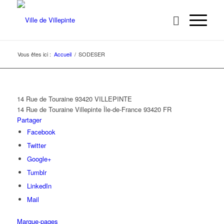
Vous êtes ici :
Accueil
/
SODESER
14 Rue de Touraine 93420 VILLEPINTE
14 Rue de Touraine
Villepinte
Île-de-France
93420
FR
Partager
Facebook
Twitter
Google+
Tumblr
LinkedIn
Mail
Marque-pages