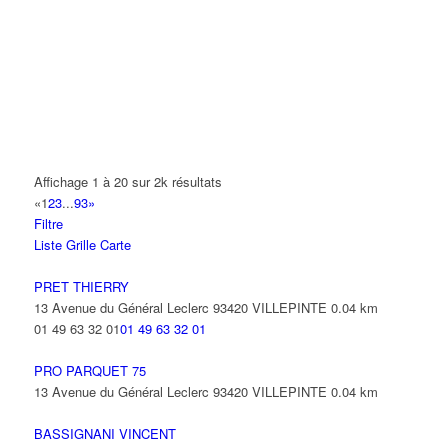
14 Allée Fénelon 93420 VILLEPINTE
A2B TRANSPORTS
165 Allée des Erables 93420 VILLEPINTE
AB AUTO
15 Avenue de Jussieu 93420 VILLEPINTE
ABBAOUI TOUFIK
Affichage 1 à 20 sur 2k résultats
10 Allée Georges Gershwin 93420 VILLEPINTE
«
1
2
3
...
93
»
Filtre
ABBES SARAH
Liste
Grille
Carte
14 Avenue de la Gare 93420 VILLEPINTE
PRET THIERRY
13 Avenue du Général Leclerc 93420 VILLEPINTE
0.04 km
01 49 63 32 01
01 49 63 32 01
PRO PARQUET 75
13 Avenue du Général Leclerc 93420 VILLEPINTE
0.04 km
BASSIGNANI VINCENT