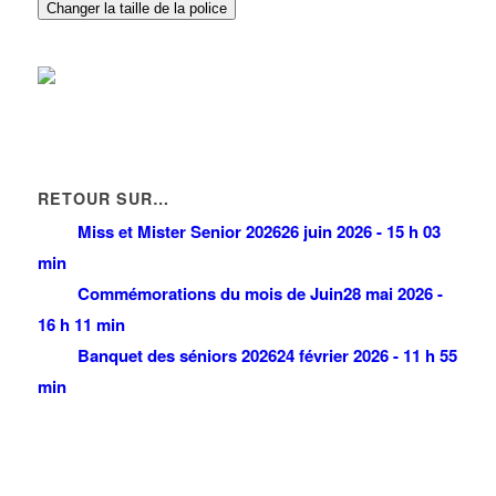
TROJANI Michel
Changer la taille de la police
7 Avenue Auguste Blanqui 93420 VILLEPINTE
0.07 km
01 49 63 41 80
01 49 63 41 80
RETOUR SUR…
Miss et Mister Senior 2026
26 juin 2026 - 15 h 03
min
Commémorations du mois de Juin
28 mai 2026 -
16 h 11 min
Banquet des séniors 2026
24 février 2026 - 11 h 55
min