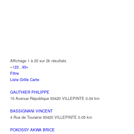
A.Y.S.N
14 Allée Fénelon 93420 VILLEPINTE
A2B TRANSPORTS
165 Allée des Erables 93420 VILLEPINTE
AB AUTO
15 Avenue de Jussieu 93420 VILLEPINTE
ABBAOUI TOUFIK
Affichage 1 à 20 sur 2k résultats
10 Allée Georges Gershwin 93420 VILLEPINTE
«
1
2
3
...
93
»
Filtre
ABBES SARAH
Liste
Grille
Carte
14 Avenue de la Gare 93420 VILLEPINTE
GAUTHIER PHILIPPE
10 Avenue République 93420 VILLEPINTE
0.04 km
BASSIGNANI VINCENT
4 Rue de Touraine 93420 VILLEPINTE
0.05 km
POKOSSY AKWA BRICE