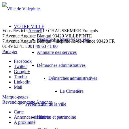
VOTRE VILLE
Vous êtes ici :
Accueil
1
/
CHAUSSEMIER François
7 Avenue Auguste Blanqui 93420 VILLEPINTE
Madame La Maire et ses élus
7 Avenue Auguste Blanqui
Villepinte
Île-de-France
93420
FR
01 49 63 41 80
01 49 63 41 80
Partager
Annuaire des services
Facebook
Démarches administratives
Twitter
Google+
Tumblr
Démarches administratives
LinkedIn
Mail
Le Cimetière
Marque-pages
Revendiquer cette Annonce
Présentation de la ville
Carte
Annonces similaires
Histoire et patrimoine
A proximité