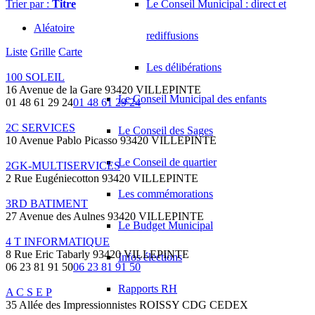
Trier par :
Titre
Le Conseil Municipal : direct et
Aléatoire
rediffusions
Liste
Grille
Carte
Les délibérations
100 SOLEIL
16 Avenue de la Gare 93420 VILLEPINTE
Le Conseil Municipal des enfants
01 48 61 29 24
01 48 61 29 24
2C SERVICES
Le Conseil des Sages
10 Avenue Pablo Picasso 93420 VILLEPINTE
Le Conseil de quartier
2GK-MULTISERVICES
2 Rue Eugéniecotton 93420 VILLEPINTE
Les commémorations
3RD BATIMENT
27 Avenue des Aulnes 93420 VILLEPINTE
Le Budget Municipal
4 T INFORMATIQUE
8 Rue Eric Tabarly 93420 VILLEPINTE
Infos élections
06 23 81 91 50
06 23 81 91 50
Rapports RH
A C S E P
35 Allée des Impressionnistes ROISSY CDG CEDEX