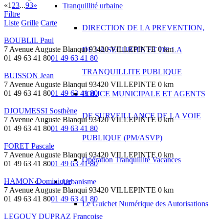
«
1
2
3
...
93
»
Tranquillité urbaine
Filtre
Liste
Grille
Carte
DIRECTION DE LA PREVENTION,
BOUBLIL Paul
7 Avenue Auguste Blanqui 93420 VILLEPINTE
0 km
DE LA SECURITE ET DE LA
01 49 63 41 80
01 49 63 41 80
TRANQUILLITE PUBLIQUE
BUISSON Jean
7 Avenue Auguste Blanqui 93420 VILLEPINTE
0 km
01 49 63 41 80
01 49 63 41 80
POLICE MUNICIPALE ET AGENTS
DJOUMESSI Sosthène
DE SURVEILLANCE DE LA VOIE
7 Avenue Auguste Blanqui 93420 VILLEPINTE
0 km
01 49 63 41 80
01 49 63 41 80
PUBLIQUE (PM/ASVP)
FORET Pascale
7 Avenue Auguste Blanqui 93420 VILLEPINTE
0 km
Opération Tranquillité Vacances
01 49 63 41 80
01 49 63 41 80
HAMON Dominique
Urbanisme
7 Avenue Auguste Blanqui 93420 VILLEPINTE
0 km
01 49 63 41 80
01 49 63 41 80
Le Guichet Numérique des Autorisations
LEGOUY DUPRAZ Françoise