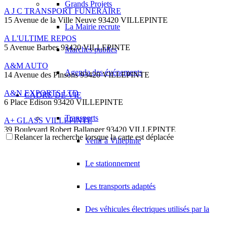
Grands Projets
A J C TRANSPORT FUNERAIRE
15 Avenue de la Ville Neuve 93420 VILLEPINTE
La Mairie recrute
A L'ULTIME REPOS
5 Avenue Barbes 93420 VILLEPINTE
Marchés publics
A&M AUTO
Agenda des événements
14 Avenue des Pinsons 93420 VILLEPINTE
A&N EXPORTS LTD
CADRE DE VIE
6 Place Edison 93420 VILLEPINTE
Transports
A+ GLASS VILLEPINTE
39 Boulevard Robert Ballanger 93420 VILLEPINTE
Relancer la recherche lorsque la carte est déplacée
01 41 52 34 78
01 41 52 34 78
Venir à Villepinte
A.B METAL SERRURERIE METALLLERIE
Le stationnement
57 Boulevard Circulaire 93420 VILLEPINTE
A.F.M. DISTRIBUTION
Les transports adaptés
21 Avenue du Chemin de Fer 93420 Villepinte
09 66 91 74 67
09 66 91 74 67
Des véhicules électriques utilisés par la
A.S.B