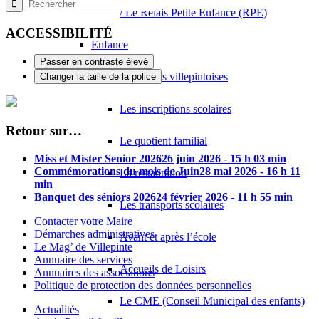
10 Avenue Auguste Blanqui 93420 VILLEPINTE
0.03 km
/ Le Relais Petite Enfance (RPE)
01 48 61 51 34
01 48 61 51 34
ACCESSIBILITÉ
Enfance
CABINET DE RADIOLOGIE A.T.
Passer en contraste élevé
11 Avenue Auguste Blanqui 93420 Villepinte
0.04 km
Les écoles villepintoises
Changer la taille de la police
Les inscriptions scolaires
Retour sur…
Le quotient familial
Miss et Mister Senior 2026
26 juin 2026 - 15 h 03 min
Commémorations du mois de Juin
28 mai 2026 - 16 h 11
La restauration
min
Banquet des séniors 2026
24 février 2026 - 11 h 55 min
Les transports scolaires
Contacter votre Maire
Démarches administratives
Avant et après l’école
Le Mag’ de Villepinte
Annuaire des services
Accueils de Loisirs
Annuaires des associations
Politique de protection des données personnelles
Le CME (Conseil Municipal des enfants)
Actualités