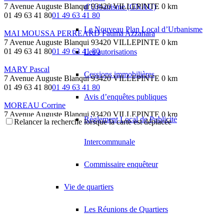
7 Avenue Auguste Blanqui 93420 VILLEPINTE
0 km
d’Urbanisme (GNAU)
01 49 63 41 80
01 49 63 41 80
Le Nouveau Plan Local d’Urbanisme
MAI MOUSSA PERREARD Fatima Azzahara
7 Avenue Auguste Blanqui 93420 VILLEPINTE
0 km
01 49 63 41 80
01 49 63 41 80
Les autorisations
MARY Pascal
Cessions immobilières
7 Avenue Auguste Blanqui 93420 VILLEPINTE
0 km
01 49 63 41 80
01 49 63 41 80
Avis d’enquêtes publiques
MOREAU Corrine
7 Avenue Auguste Blanqui 93420 VILLEPINTE
0 km
Règlement Local de Publicité
Relancer la recherche lorsque la carte est déplacée
01 49 63 41 80
01 49 63 41 80
MOREAU Françoise
Intercommunale
7 Avenue Auguste Blanqui 93420 VILLEPINTE
0 km
01 49 63 41 80
01 49 63 41 80
Commissaire enquêteur
NARODETZKY Jean-Claude
7 Avenue Auguste Blanqui 93420 VILLEPINTE
0 km
Vie de quartiers
01 49 63 41 80
01 49 63 41 80
Les Réunions de Quartiers
SLAMA Robert
7 Avenue Auguste Blanqui 93420 VILLEPINTE
0 km