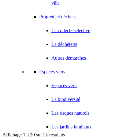
18 Avenue Saint-Saëns 93420 VILLEPINTE
ville
A.V PLUS TECHNOLOGY
Propreté et déchets
28 Rue Vincent d'Indy 93420 VILLEPINTE
A.Y.S.N
La collecte sélective
14 Allée Fénelon 93420 VILLEPINTE
La déchèterie
A2B TRANSPORTS
165 Allée des Erables 93420 VILLEPINTE
Autres démarches
AB AUTO
15 Avenue de Jussieu 93420 VILLEPINTE
Espaces verts
ABBAOUI TOUFIK
10 Allée Georges Gershwin 93420 VILLEPINTE
Espaces verts
ABBES SARAH
La biodiversité
14 Avenue de la Gare 93420 VILLEPINTE
Les risques naturels
Les jardins familiaux
Affichage 1 à 20 sur 2k résultats