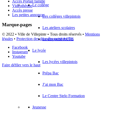
Accès Portail famille
Le collège
Vidéothèque
Accès presse
Les petites annonces
Les collèges villepintois
Marque-pages
Les ateliers scolaires
© 2022 • Ville de Villepinte • Tous droits réservés •
Mentions
légales
•
Protection des données personnelles
Le dispositif ACTE
Facebook
Le lycée
Instagram
Youtube
Les lycées villepintois
Faire défiler vers le haut
Prépa Bac
J’ai mon Bac
Le Centre Stelo Formation
Jeunesse