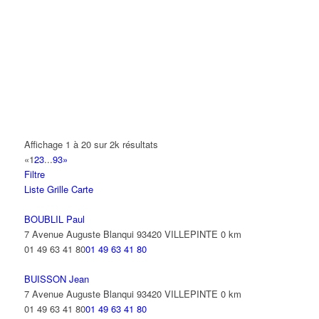
A.Y.S.N
14 Allée Fénelon 93420 VILLEPINTE
A2B TRANSPORTS
165 Allée des Erables 93420 VILLEPINTE
AB AUTO
15 Avenue de Jussieu 93420 VILLEPINTE
ABBAOUI TOUFIK
Affichage 1 à 20 sur 2k résultats
10 Allée Georges Gershwin 93420 VILLEPINTE
«
1
2
3
...
93
»
Filtre
ABBES SARAH
Liste
Grille
Carte
14 Avenue de la Gare 93420 VILLEPINTE
BOUBLIL Paul
7 Avenue Auguste Blanqui 93420 VILLEPINTE
0 km
01 49 63 41 80
01 49 63 41 80
BUISSON Jean
7 Avenue Auguste Blanqui 93420 VILLEPINTE
0 km
01 49 63 41 80
01 49 63 41 80