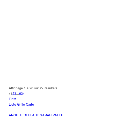
A.S.B
18 Avenue Saint-Saëns 93420 VILLEPINTE
A.V PLUS TECHNOLOGY
28 Rue Vincent d'Indy 93420 VILLEPINTE
A.Y.S.N
14 Allée Fénelon 93420 VILLEPINTE
A2B TRANSPORTS
165 Allée des Erables 93420 VILLEPINTE
AB AUTO
15 Avenue de Jussieu 93420 VILLEPINTE
ABBAOUI TOUFIK
Affichage 1 à 20 sur 2k résultats
10 Allée Georges Gershwin 93420 VILLEPINTE
«
1
2
3
...
93
»
Filtre
ABBES SARAH
Liste
Grille
Carte
14 Avenue de la Gare 93420 VILLEPINTE
ANGELE DUFLAUT SARAH PAULE