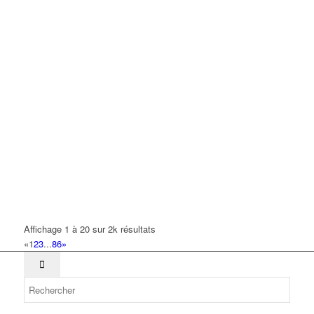
TB GESTION
14 Rue le Corbusier 93420 VILLEPINTE
0.13 km
LOU KING
4 Avenue André Malraux 93420 Villepinte
0.14 km
GARAGE M-Z-AUTO
18 Rue de Turenne 93420 VILLEPINTE
0.14 km
GAURON JEAN
44 Avenue Salvador Allende 93420 VILLEPINTE
0.15 km
JEAN YVES
6 Avenue Jacques Duclos 93420 VILLEPINTE
0.15 km
Affichage 1 à 20 sur 2k résultats
SMART MANAGEMENT & SERVICES
«
1
2
3
...
86
»
37 Rue de la Remise A Grouan 93420 VILLEPINTE
0.15 km