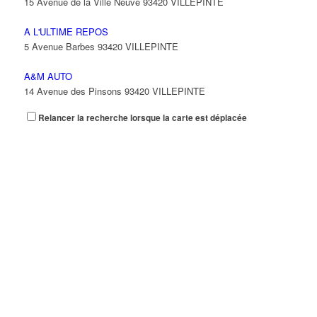
15 Avenue de la Ville Neuve 93420 VILLEPINTE
A L'ULTIME REPOS
5 Avenue Barbes 93420 VILLEPINTE
A&M AUTO
14 Avenue des Pinsons 93420 VILLEPINTE
Relancer la recherche lorsque la carte est déplacée
A&N EXPORTS LTD
6 Place Edison 93420 VILLEPINTE
A+ GLASS VILLEPINTE
39 Boulevard Robert Ballanger 93420 VILLEPINTE
01 41 52 34 78
01 41 52 34 78
A.B METAL SERRURERIE METALLLERIE
57 Boulevard Circulaire 93420 VILLEPINTE
A.F.M. DISTRIBUTION
21 Avenue du Chemin de Fer 93420 Villepinte
09 66 91 74 67
09 66 91 74 67