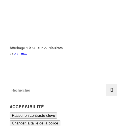
18 Rue de Turenne 93420 VILLEPINTE
0.14 km
GAURON JEAN
44 Avenue Salvador Allende 93420 VILLEPINTE
0.15 km
JEAN YVES
6 Avenue Jacques Duclos 93420 VILLEPINTE
0.15 km
Affichage 1 à 20 sur 2k résultats
SMART MANAGEMENT & SERVICES
«
1
2
3
...
86
»
37 Rue de la Remise A Grouan 93420 VILLEPINTE
0.15 km
ACCESSIBILITÉ
Passer en contraste élevé
Changer la taille de la police