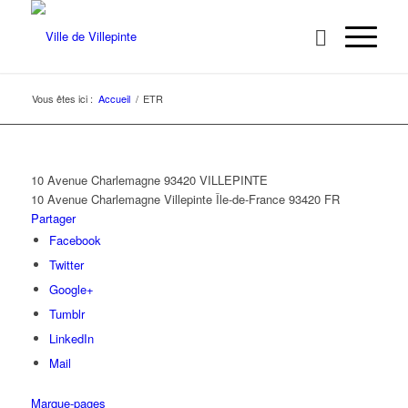
Vous êtes ici :
Accueil
/
ETR
10 Avenue Charlemagne 93420 VILLEPINTE
10 Avenue Charlemagne
Villepinte
Île-de-France
93420
FR
Partager
Facebook
Twitter
Google+
Tumblr
LinkedIn
Mail
Marque-pages