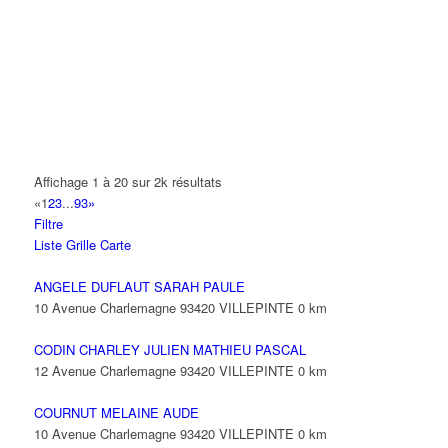
14 Allée Fénelon 93420 VILLEPINTE
A2B TRANSPORTS
165 Allée des Erables 93420 VILLEPINTE
AB AUTO
15 Avenue de Jussieu 93420 VILLEPINTE
ABBAOUI TOUFIK
Affichage 1 à 20 sur 2k résultats
10 Allée Georges Gershwin 93420 VILLEPINTE
«
1
2
3
...
93
»
Filtre
ABBES SARAH
Liste
Grille
Carte
14 Avenue de la Gare 93420 VILLEPINTE
ANGELE DUFLAUT SARAH PAULE
10 Avenue Charlemagne 93420 VILLEPINTE
0 km
CODIN CHARLEY JULIEN MATHIEU PASCAL
12 Avenue Charlemagne 93420 VILLEPINTE
0 km
COURNUT MELAINE AUDE
10 Avenue Charlemagne 93420 VILLEPINTE
0 km