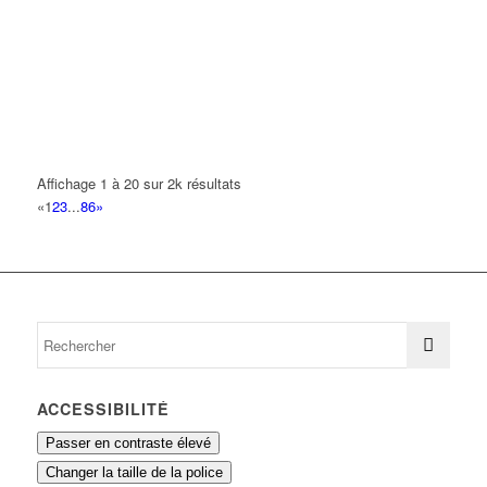
18 Rue de Turenne 93420 VILLEPINTE
0.14 km
GAURON JEAN
44 Avenue Salvador Allende 93420 VILLEPINTE
0.15 km
JEAN YVES
6 Avenue Jacques Duclos 93420 VILLEPINTE
0.15 km
Affichage 1 à 20 sur 2k résultats
SMART MANAGEMENT & SERVICES
«
1
2
3
...
86
»
37 Rue de la Remise A Grouan 93420 VILLEPINTE
0.15 km
ACCESSIBILITÉ
Passer en contraste élevé
Changer la taille de la police