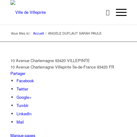
Vous êtes ici :
Accueil
/
ANGELE DUFLAUT SARAH PAULE
10 Avenue Charlemagne 93420 VILLEPINTE
10 Avenue Charlemagne
Villepinte
Île-de-France
93420
FR
Partager
Facebook
Twitter
Google+
Tumblr
LinkedIn
Mail
Marque-pages