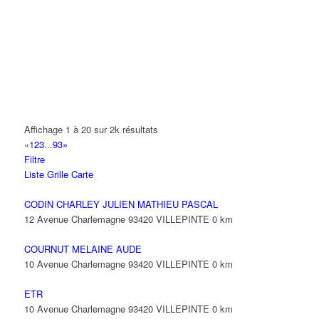
14 Allée Fénelon 93420 VILLEPINTE
A2B TRANSPORTS
165 Allée des Erables 93420 VILLEPINTE
AB AUTO
15 Avenue de Jussieu 93420 VILLEPINTE
ABBAOUI TOUFIK
Affichage 1 à 20 sur 2k résultats
10 Allée Georges Gershwin 93420 VILLEPINTE
«
1
2
3
...
93
»
Filtre
ABBES SARAH
Liste
Grille
Carte
14 Avenue de la Gare 93420 VILLEPINTE
CODIN CHARLEY JULIEN MATHIEU PASCAL
12 Avenue Charlemagne 93420 VILLEPINTE
0 km
COURNUT MELAINE AUDE
10 Avenue Charlemagne 93420 VILLEPINTE
0 km
ETR
10 Avenue Charlemagne 93420 VILLEPINTE
0 km