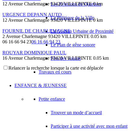
12 Avenue Charlemagne 93420 VILLEPINTE
0 km
Les Réunions de Quartiers
URGENCE DEPANN AUTO
La Politique de la Ville
12 Avenue Charlemagne 93420 VILLEPINTE
0 km
FOURNIL DE CHARLEMAGNE
La Gestion Urbaine de Proximité
2 Avenue Charlemagne 93420 VILLEPINTE
0.05 km
06 16 66 94 23
06 16 66 94 23
Le Plan de gêne sonore
ROUYAR DOMINIQUE PAUL
16 Avenue Charlemagne 93420 VILLEPINTE
0.05 km
Fête des voisins
Relancer la recherche lorsque la carte est déplacée
PIERRE YVON
Travaux en cours
22 Avenue Charlemagne 93420 VILLEPINTE
0.09 km
D L M
ENFANCE & JEUNESSE
15 Avenue Salvador Allende 93420 VILLEPINTE
0.11 km
01 42 35 20 53
01 42 35 20 53
Petite enfance
K.A.W
11 Avenue Salvador Allende 93420 VILLEPINTE
0.12 km
Trouver un mode d’accueil
TB GESTION
Participer à une activité avec mon enfant
14 Rue le Corbusier 93420 VILLEPINTE
0.13 km