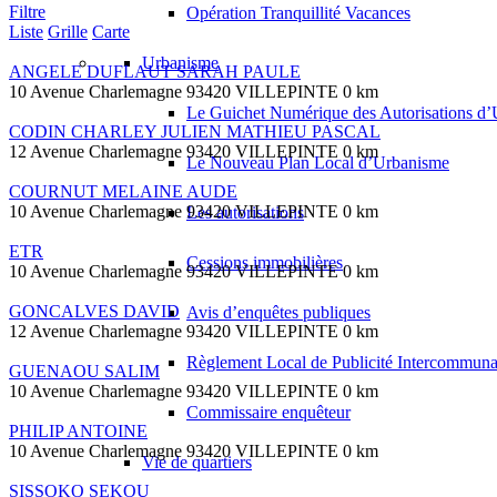
Filtre
Opération Tranquillité Vacances
Liste
Grille
Carte
Urbanisme
ANGELE DUFLAUT SARAH PAULE
10 Avenue Charlemagne 93420 VILLEPINTE
0 km
Le Guichet Numérique des Autorisations 
CODIN CHARLEY JULIEN MATHIEU PASCAL
12 Avenue Charlemagne 93420 VILLEPINTE
0 km
Le Nouveau Plan Local d’Urbanisme
COURNUT MELAINE AUDE
10 Avenue Charlemagne 93420 VILLEPINTE
0 km
Les autorisations
ETR
Cessions immobilières
10 Avenue Charlemagne 93420 VILLEPINTE
0 km
GONCALVES DAVID
Avis d’enquêtes publiques
12 Avenue Charlemagne 93420 VILLEPINTE
0 km
Règlement Local de Publicité Intercommuna
GUENAOU SALIM
10 Avenue Charlemagne 93420 VILLEPINTE
0 km
Commissaire enquêteur
PHILIP ANTOINE
10 Avenue Charlemagne 93420 VILLEPINTE
0 km
Vie de quartiers
SISSOKO SEKOU