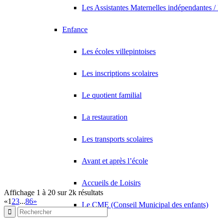
LOU KING
Les Assistantes Maternelles indépendantes /
4 Avenue André Malraux 93420 Villepinte
0.14 km
Enfance
GARAGE M-Z-AUTO
18 Rue de Turenne 93420 VILLEPINTE
0.14 km
Les écoles villepintoises
GAURON JEAN
44 Avenue Salvador Allende 93420 VILLEPINTE
0.15 km
Les inscriptions scolaires
JEAN YVES
6 Avenue Jacques Duclos 93420 VILLEPINTE
0.15 km
Le quotient familial
SMART MANAGEMENT & SERVICES
La restauration
37 Rue de la Remise A Grouan 93420 VILLEPINTE
0.15 km
Les transports scolaires
Avant et après l’école
Accueils de Loisirs
Affichage 1 à 20 sur 2k résultats
«
1
2
3
...
86
»
Le CME (Conseil Municipal des enfants)