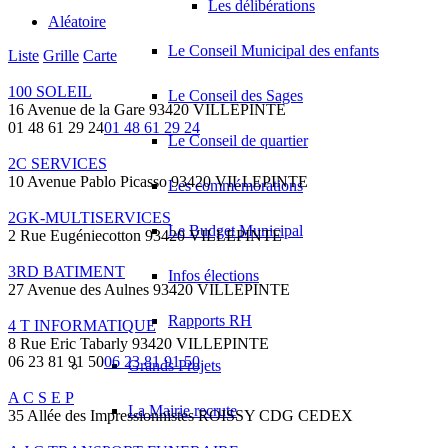
Les délibérations
Aléatoire
Le Conseil Municipal des enfants
Liste
Grille
Carte
100 SOLEIL
Le Conseil des Sages
16 Avenue de la Gare 93420 VILLEPINTE
01 48 61 29 24
01 48 61 29 24
Le Conseil de quartier
2C SERVICES
10 Avenue Pablo Picasso 93420 VILLEPINTE
Les commémorations
2GK-MULTISERVICES
Le Budget Municipal
2 Rue Eugéniecotton 93420 VILLEPINTE
3RD BATIMENT
Infos élections
27 Avenue des Aulnes 93420 VILLEPINTE
Rapports RH
4 T INFORMATIQUE
8 Rue Eric Tabarly 93420 VILLEPINTE
06 23 81 91 50
06 23 81 91 50
Grands Projets
A C S E P
La Mairie recrute
35 Allée des Impressionnistes ROISSY CDG CEDEX