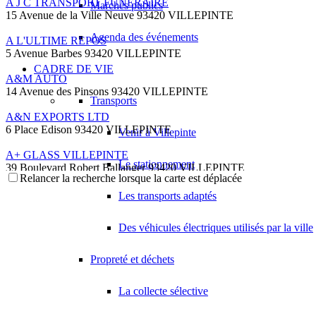
A J C TRANSPORT FUNERAIRE
Marchés publics
15 Avenue de la Ville Neuve 93420 VILLEPINTE
Agenda des événements
A L'ULTIME REPOS
5 Avenue Barbes 93420 VILLEPINTE
CADRE DE VIE
A&M AUTO
14 Avenue des Pinsons 93420 VILLEPINTE
Transports
A&N EXPORTS LTD
6 Place Edison 93420 VILLEPINTE
Venir à Villepinte
A+ GLASS VILLEPINTE
Le stationnement
39 Boulevard Robert Ballanger 93420 VILLEPINTE
Relancer la recherche lorsque la carte est déplacée
01 41 52 34 78
01 41 52 34 78
Les transports adaptés
A.B METAL SERRURERIE METALLLERIE
57 Boulevard Circulaire 93420 VILLEPINTE
Des véhicules électriques utilisés par la ville
A.F.M. DISTRIBUTION
21 Avenue du Chemin de Fer 93420 Villepinte
Propreté et déchets
09 66 91 74 67
09 66 91 74 67
La collecte sélective
A.S.B
18 Avenue Saint-Saëns 93420 VILLEPINTE