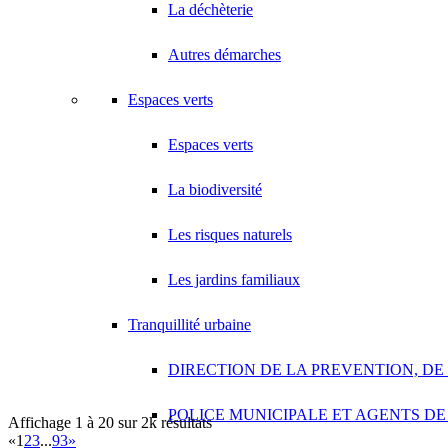
La déchèterie
A.V PLUS TECHNOLOGY
28 Rue Vincent d'Indy 93420 VILLEPINTE
Autres démarches
A.Y.S.N
14 Allée Fénelon 93420 VILLEPINTE
Espaces verts
A2B TRANSPORTS
Espaces verts
165 Allée des Erables 93420 VILLEPINTE
AB AUTO
La biodiversité
15 Avenue de Jussieu 93420 VILLEPINTE
Les risques naturels
ABBAOUI TOUFIK
10 Allée Georges Gershwin 93420 VILLEPINTE
Les jardins familiaux
ABBES SARAH
14 Avenue de la Gare 93420 VILLEPINTE
Tranquillité urbaine
DIRECTION DE LA PREVENTION, DE
POLICE MUNICIPALE ET AGENTS DE
Affichage 1 à 20 sur 2k résultats
«
1
2
3
...
93
»