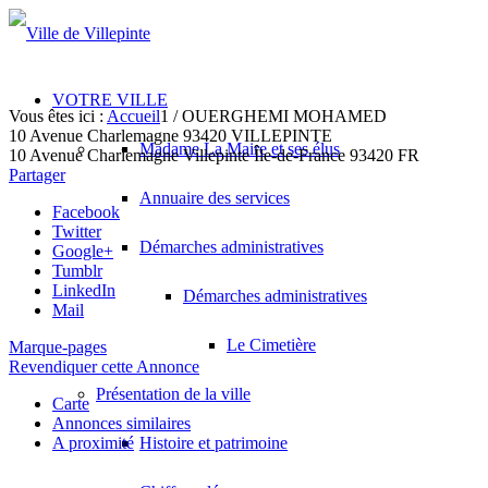
VOTRE VILLE
Vous êtes ici :
Accueil
1
/
OUERGHEMI MOHAMED
10 Avenue Charlemagne 93420 VILLEPINTE
Madame La Maire et ses élus
10 Avenue Charlemagne
Villepinte
Île-de-France
93420
FR
Partager
Annuaire des services
Facebook
Twitter
Démarches administratives
Google+
Tumblr
LinkedIn
Démarches administratives
Mail
Le Cimetière
Marque-pages
Revendiquer cette Annonce
Présentation de la ville
Carte
Annonces similaires
A proximité
Histoire et patrimoine