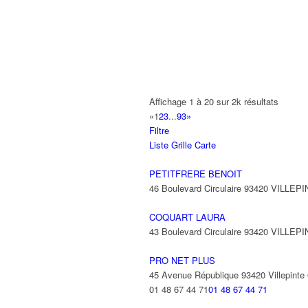
A2B TRANSPORTS
165 Allée des Erables 93420 VILLEPI
AB AUTO
15 Avenue de Jussieu 93420 VILLEPI
ABBAOUI TOUFIK
Affichage 1 à 20 sur 2k résultats
10 Allée Georges Gershwin 93420 VIL
«
1
2
3
...
93
»
Filtre
ABBES SARAH
Liste
Grille
Carte
14 Avenue de la Gare 93420 VILLEPIN
PETITFRERE BENOIT
46 Boulevard Circulaire 93420 VILLEP
COQUART LAURA
43 Boulevard Circulaire 93420 VILLEP
PRO NET PLUS
45 Avenue République 93420 Villepinte
01 48 67 44 71
01 48 67 44 71