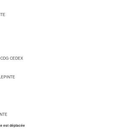
NTE
SY CDG CEDEX
LLEPINTE
INTE
te est déplacée