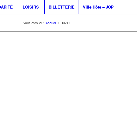
DARITÉ
LOISIRS
BILLETTERIE
Ville Hôte – JOP
Vous êtes ici :
Accueil
/
R3ZO