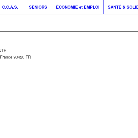
C.C.A.S.
SENIORS
ÉCONOMIE et EMPLOI
SANTÉ & SOLI
INTE
-France
93420
FR