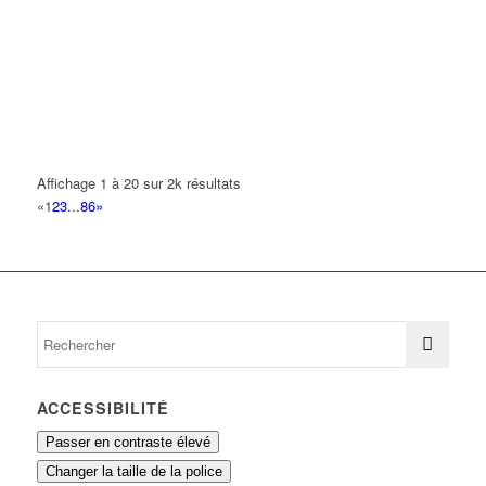
BENALI CHETTIH FATIMA
22 Avenue des Aulnes 93420 VILLEPINTE
0.14 km
AMBULANCES CHARLES SARL
50 Avenue République 93420 VILLEPINTE
0.15 km
01 48 60 25 84
01 48 60 25 84
MANGUE JEREMY
Affichage 1 à 20 sur 2k résultats
9 Avenue de la Plaine 93420 VILLEPINTE
0.15 km
«
1
2
3
...
86
»
MANGUE MIRA
9 Avenue de la Plaine 93420 VILLEPINTE
0.15 km
ACCESSIBILITÉ
Passer en contraste élevé
Changer la taille de la police