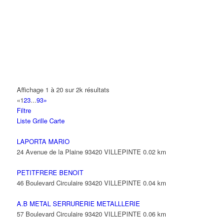
14 Allée Fénelon 93420 VILLEPINTE
A2B TRANSPORTS
165 Allée des Erables 93420 VILLEPINTE
AB AUTO
15 Avenue de Jussieu 93420 VILLEPINTE
ABBAOUI TOUFIK
Affichage 1 à 20 sur 2k résultats
10 Allée Georges Gershwin 93420 VILLEPINTE
«
1
2
3
...
93
»
Filtre
ABBES SARAH
Liste
Grille
Carte
14 Avenue de la Gare 93420 VILLEPINTE
LAPORTA MARIO
24 Avenue de la Plaine 93420 VILLEPINTE
0.02 km
PETITFRERE BENOIT
46 Boulevard Circulaire 93420 VILLEPINTE
0.04 km
A.B METAL SERRURERIE METALLLERIE
57 Boulevard Circulaire 93420 VILLEPINTE
0.06 km