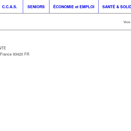
C.C.A.S.
SENIORS
ÉCONOMIE et EMPLOI
SANTÉ & SOLI
Vous 
INTE
-France
93420
FR