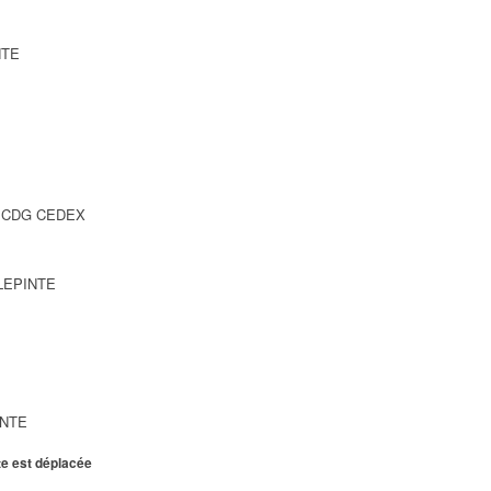
NTE
SY CDG CEDEX
LLEPINTE
INTE
te est déplacée