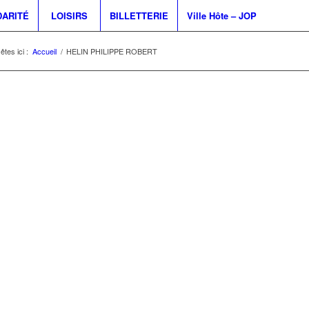
DARITÉ
LOISIRS
BILLETTERIE
Ville Hôte – JOP
êtes ici :
Accueil
/
HELIN PHILIPPE ROBERT