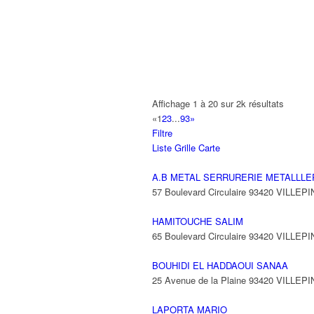
A2B TRANSPORTS
165 Allée des Erables 93420 VILLEPI
AB AUTO
15 Avenue de Jussieu 93420 VILLEPI
ABBAOUI TOUFIK
Affichage 1 à 20 sur 2k résultats
10 Allée Georges Gershwin 93420 VIL
«
1
2
3
...
93
»
Filtre
ABBES SARAH
Liste
Grille
Carte
14 Avenue de la Gare 93420 VILLEPIN
A.B METAL SERRURERIE METALLLE
57 Boulevard Circulaire 93420 VILLEP
HAMITOUCHE SALIM
65 Boulevard Circulaire 93420 VILLEP
BOUHIDI EL HADDAOUI SANAA
25 Avenue de la Plaine 93420 VILLEP
LAPORTA MARIO