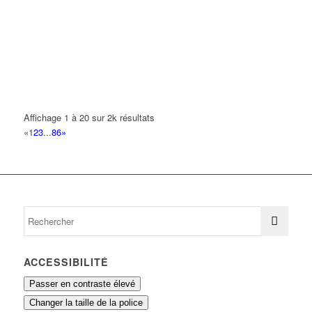
JBPS
6 Rue Daguerre 93420 Villepinte
0.12 km
KRISTOS PRESTATION MULTISERVICES
6 Rue Daguerre 93420 VILLEPINTE
0.12 km
NST
Affichage 1 à 20 sur 2k résultats
6 Rue Daguerre 93420 VILLEPINTE
0.12 km
«
1
2
3
...
86
»
T.M.S.
6 Rue Daguerre 93420 VILLEPINTE
0.12 km
ACCESSIBILITÉ
Passer en contraste élevé
Changer la taille de la police