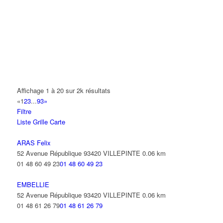
14 Allée Fénelon 93420 VILLEPINTE
A2B TRANSPORTS
165 Allée des Erables 93420 VILLEPINTE
AB AUTO
15 Avenue de Jussieu 93420 VILLEPINTE
ABBAOUI TOUFIK
Affichage 1 à 20 sur 2k résultats
10 Allée Georges Gershwin 93420 VILLEPINTE
«
1
2
3
...
93
»
Filtre
ABBES SARAH
Liste
Grille
Carte
14 Avenue de la Gare 93420 VILLEPINTE
ARAS Felix
52 Avenue République 93420 VILLEPINTE
0.06 km
01 48 60 49 23
01 48 60 49 23
EMBELLIE
52 Avenue République 93420 VILLEPINTE
0.06 km
01 48 61 26 79
01 48 61 26 79