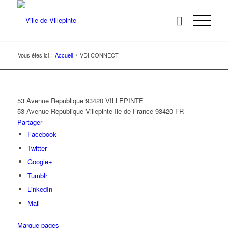
Vous êtes ici :
Accueil
/
VDI CONNECT
53 Avenue Republique 93420 VILLEPINTE
53 Avenue Republique
Villepinte
Île-de-France
93420
FR
Partager
Facebook
Twitter
Google+
Tumblr
LinkedIn
Mail
Marque-pages