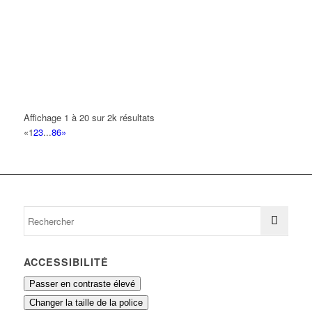
CLIPCARD MEDIA SOLUTIONS
74 Avenue du Général Leclerc 93420 VILLEPINTE
0.16 km
BEUCHOT MICHEL
19 Avenue Henri Quatre 93420 VILLEPINTE
0.17 km
BOVE BEUCHOT MARTINE
19 Avenue Henri Quatre 93420 VILLEPINTE
0.17 km
Affichage 1 à 20 sur 2k résultats
«
1
2
3
...
86
»
THANSYA LUZOLO
37 Avenue du Reve 93420 VILLEPINTE
0.18 km
DE ANDRADE ANGELO
50 Avenue de la Liberté 93420 VILLEPINTE
0.18 km
ACCESSIBILITÉ
Passer en contraste élevé
Changer la taille de la police