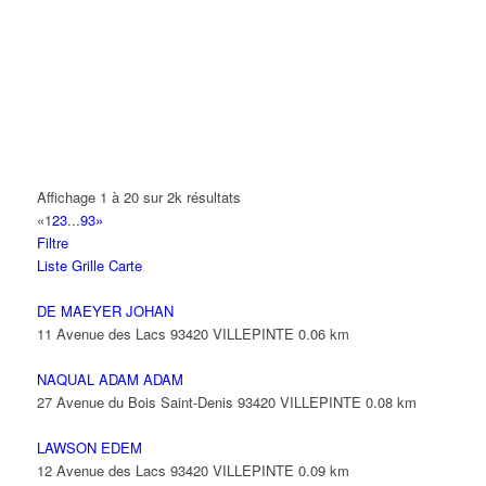
14 Allée Fénelon 93420 VILLEPINTE
A2B TRANSPORTS
165 Allée des Erables 93420 VILLEPINTE
AB AUTO
15 Avenue de Jussieu 93420 VILLEPINTE
ABBAOUI TOUFIK
Affichage 1 à 20 sur 2k résultats
10 Allée Georges Gershwin 93420 VILLEPINTE
«
1
2
3
...
93
»
Filtre
ABBES SARAH
Liste
Grille
Carte
14 Avenue de la Gare 93420 VILLEPINTE
DE MAEYER JOHAN
11 Avenue des Lacs 93420 VILLEPINTE
0.06 km
NAQUAL ADAM ADAM
27 Avenue du Bois Saint-Denis 93420 VILLEPINTE
0.08 km
LAWSON EDEM
12 Avenue des Lacs 93420 VILLEPINTE
0.09 km