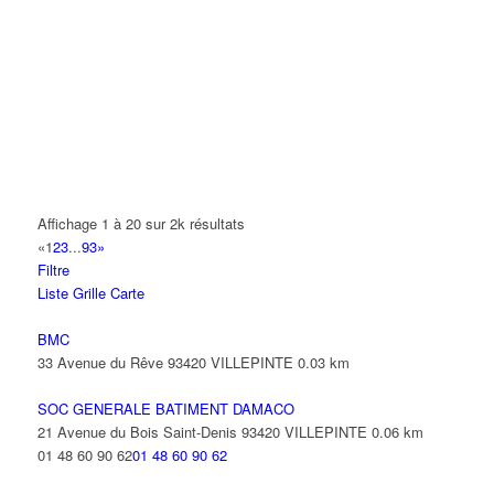
A.Y.S.N
14 Allée Fénelon 93420 VILLEPINTE
A2B TRANSPORTS
165 Allée des Erables 93420 VILLEPINTE
AB AUTO
15 Avenue de Jussieu 93420 VILLEPINTE
ABBAOUI TOUFIK
Affichage 1 à 20 sur 2k résultats
10 Allée Georges Gershwin 93420 VILLEPINTE
«
1
2
3
...
93
»
Filtre
ABBES SARAH
Liste
Grille
Carte
14 Avenue de la Gare 93420 VILLEPINTE
BMC
33 Avenue du Rêve 93420 VILLEPINTE
0.03 km
SOC GENERALE BATIMENT DAMACO
21 Avenue du Bois Saint-Denis 93420 VILLEPINTE
0.06 km
01 48 60 90 62
01 48 60 90 62