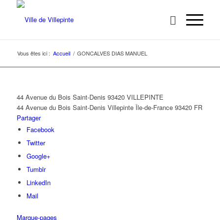
Vous êtes ici :
Accueil
/
GONCALVES DIAS MANUEL
44 Avenue du Bois Saint-Denis 93420 VILLEPINTE
44 Avenue du Bois Saint-Denis
Villepinte
Île-de-France
93420
FR
Partager
Facebook
Twitter
Google+
Tumblr
LinkedIn
Mail
Marque-pages