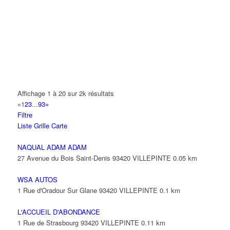
14 Allée Fénelon 93420 VILLEPINTE
A2B TRANSPORTS
165 Allée des Erables 93420 VILLEPINTE
AB AUTO
15 Avenue de Jussieu 93420 VILLEPINTE
ABBAOUI TOUFIK
Affichage 1 à 20 sur 2k résultats
10 Allée Georges Gershwin 93420 VILLEPINTE
«
1
2
3
...
93
»
Filtre
ABBES SARAH
Liste
Grille
Carte
14 Avenue de la Gare 93420 VILLEPINTE
NAQUAL ADAM ADAM
27 Avenue du Bois Saint-Denis 93420 VILLEPINTE
0.05 km
WSA AUTOS
1 Rue d'Oradour Sur Glane 93420 VILLEPINTE
0.1 km
L'ACCUEIL D'ABONDANCE
1 Rue de Strasbourg 93420 VILLEPINTE
0.11 km