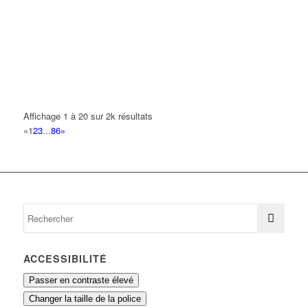
PRO SERVICES LOCATION
18 Allée Louis Breguet 93420 Villepinte
0.2 km
TERROIR PRESTATIONS
18 Allée Louis Breguet 93420 Villepinte
0.2 km
AS AUTO SERVICE
25 Avenue Georges Clemenceau 93420 VILLEPINTE
0.21 km
Affichage 1 à 20 sur 2k résultats
«
1
2
3
...
86
»
LOCA'STIL
25 Avenue Georges Clemenceau 93420 Villepinte
0.21 km
ACCESSIBILITÉ
Passer en contraste élevé
Changer la taille de la police