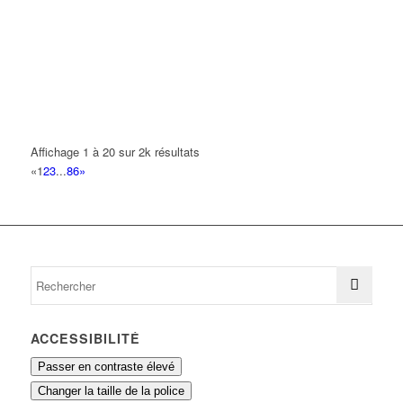
BK AUTOS
31 Rue d'Alsace Lorraine 93420 VILLEPINTE
0.16 km
SOC GENERALE BATIMENT DAMACO
21 Avenue du Bois Saint-Denis 93420 VILLEPINTE
0.17 km
01 48 60 90 62
01 48 60 90 62
Affichage 1 à 20 sur 2k résultats
BEUCHOT MICHEL
«
1
2
3
...
86
»
19 Avenue Henri Quatre 93420 VILLEPINTE
0.17 km
BOVE BEUCHOT MARTINE
19 Avenue Henri Quatre 93420 VILLEPINTE
0.17 km
ACCESSIBILITÉ
Passer en contraste élevé
Changer la taille de la police