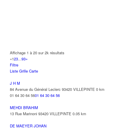
14 Allée Fénelon 93420 VILLEPINTE
A2B TRANSPORTS
165 Allée des Erables 93420 VILLEPINTE
AB AUTO
15 Avenue de Jussieu 93420 VILLEPINTE
ABBAOUI TOUFIK
Affichage 1 à 20 sur 2k résultats
10 Allée Georges Gershwin 93420 VILLEPINTE
«
1
2
3
...
93
»
Filtre
ABBES SARAH
Liste
Grille
Carte
14 Avenue de la Gare 93420 VILLEPINTE
J H M
84 Avenue du Général Leclerc 93420 VILLEPINTE
0 km
01 64 30 64 56
01 64 30 64 56
MEHDI BRAHIM
13 Rue Marinoni 93420 VILLEPINTE
0.05 km
DE MAEYER JOHAN