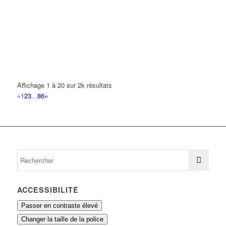
29 Rue Daguerre 93420 Villepinte
0.13 km
J H M
84 Avenue du Général Leclerc 93420 VILLEPINTE
0.13 km
01 64 30 64 56
01 64 30 64 56
MTJ TRANSPORTS
84 Avenue du Général Leclerc 93420 VILLEPINTE
0.13 km
Affichage 1 à 20 sur 2k résultats
«
1
2
3
...
86
»
SARL J & K
70 Avenue République 93420 VILLEPINTE
0.15 km
ACCESSIBILITÉ
Passer en contraste élevé
Changer la taille de la police