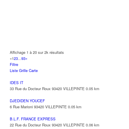
14 Allée Fénelon 93420 VILLEPINTE
A2B TRANSPORTS
165 Allée des Erables 93420 VILLEPINTE
AB AUTO
15 Avenue de Jussieu 93420 VILLEPINTE
ABBAOUI TOUFIK
Affichage 1 à 20 sur 2k résultats
10 Allée Georges Gershwin 93420 VILLEPINTE
«
1
2
3
...
93
»
Filtre
ABBES SARAH
Liste
Grille
Carte
14 Avenue de la Gare 93420 VILLEPINTE
IDES IT
33 Rue du Docteur Roux 93420 VILLEPINTE
0.05 km
DJEDIDEN YOUCEF
6 Rue Marioni 93420 VILLEPINTE
0.05 km
B.L.F. FRANCE EXPRESS
22 Rue du Docteur Roux 93420 VILLEPINTE
0.06 km