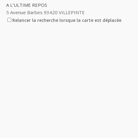
A L'ULTIME REPOS
5 Avenue Barbes 93420 VILLEPINTE
Relancer la recherche lorsque la carte est déplacée
A&M AUTO
14 Avenue des Pinsons 93420 VILLEPINTE
A&N EXPORTS LTD
6 Place Edison 93420 VILLEPINTE
A+ GLASS VILLEPINTE
39 Boulevard Robert Ballanger 93420 VILLEPINTE
01 41 52 34 78
01 41 52 34 78
A.B METAL SERRURERIE METALLLERIE
57 Boulevard Circulaire 93420 VILLEPINTE
A.F.M. DISTRIBUTION
21 Avenue du Chemin de Fer 93420 Villepinte