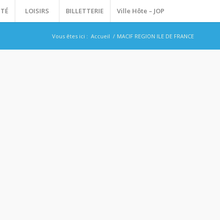
ITÉ
LOISIRS
BILLETTERIE
Ville Hôte – JOP
Vous êtes ici :
Accueil
/
MACIF REGION ILE DE FRANCE