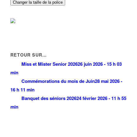
01 49 63 22 37
01 49 63 22 37
Changer la taille de la police
MARTINE COIF MODE
7 Avenue de la Gare 93420 VILLEPINTE
0.07 km
01 48 61 47 93
01 48 61 47 93
MARTINE COIF MODE
3 Avenue de la Gare 93420 VILLEPINTE
0.07 km
01 48 61 47 93
01 48 61 47 93
RETOUR SUR…
Miss et Mister Senior 2026
26 juin 2026 - 15 h 03
min
Commémorations du mois de Juin
28 mai 2026 -
16 h 11 min
Banquet des séniors 2026
24 février 2026 - 11 h 55
min