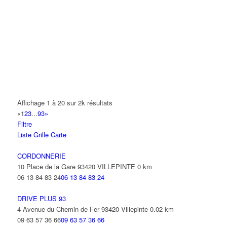
A.Y.S.N
14 Allée Fénelon 93420 VILLEPINTE
A2B TRANSPORTS
165 Allée des Erables 93420 VILLEPINTE
AB AUTO
15 Avenue de Jussieu 93420 VILLEPINTE
ABBAOUI TOUFIK
Affichage 1 à 20 sur 2k résultats
10 Allée Georges Gershwin 93420 VILLEPINTE
«
1
2
3
...
93
»
Filtre
ABBES SARAH
Liste
Grille
Carte
14 Avenue de la Gare 93420 VILLEPINTE
CORDONNERIE
10 Place de la Gare 93420 VILLEPINTE
0 km
06 13 84 83 24
06 13 84 83 24
DRIVE PLUS 93
4 Avenue du Chemin de Fer 93420 Villepinte
0.02 km
09 63 57 36 66
09 63 57 36 66