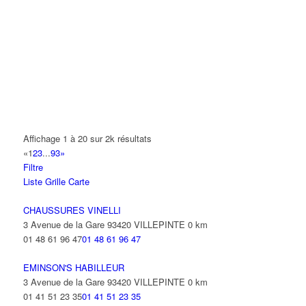
A.Y.S.N
14 Allée Fénelon 93420 VILLEPINTE
A2B TRANSPORTS
165 Allée des Erables 93420 VILLEPINTE
AB AUTO
15 Avenue de Jussieu 93420 VILLEPINTE
ABBAOUI TOUFIK
Affichage 1 à 20 sur 2k résultats
10 Allée Georges Gershwin 93420 VILLEPINTE
«
1
2
3
...
93
»
Filtre
ABBES SARAH
Liste
Grille
Carte
14 Avenue de la Gare 93420 VILLEPINTE
CHAUSSURES VINELLI
3 Avenue de la Gare 93420 VILLEPINTE
0 km
01 48 61 96 47
01 48 61 96 47
EMINSON'S HABILLEUR
3 Avenue de la Gare 93420 VILLEPINTE
0 km
01 41 51 23 35
01 41 51 23 35