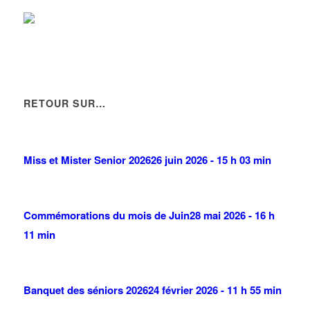
A.F.M. DISTRIBUTION
21 Avenue du Chemin de Fer 93420 Villepinte
0.05 km
09 66 91 74 67
09 66 91 74 67
LABORATOIRE D'ANALYSES MEDICALES BIOPATH
LABORATOIRE
14 Place de la Gare 93420 Villepinte
0.06 km
RETOUR SUR…
01 49 63 44 44
01 49 63 44 44
Miss et Mister Senior 2026
26 juin 2026 - 15 h 03 min
Commémorations du mois de Juin
28 mai 2026 - 16 h
11 min
Banquet des séniors 2026
24 février 2026 - 11 h 55 min