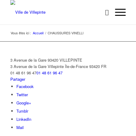
Vous êtes ici :
Accueil
/
CHAUSSURES VINELLI
3 Avenue de la Gare 93420 VILLEPINTE
3 Avenue de la Gare
Villepinte
Île-de-France
93420
FR
01 48 61 96 47
01 48 61 96 47
Partager
Facebook
Twitter
Google+
Tumblr
LinkedIn
Mail