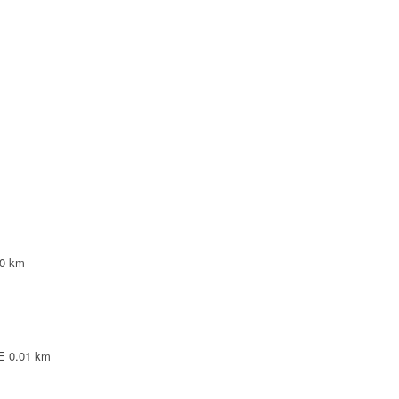
NTE
NTE
LEPINTE
TE
0 km
E
0.01 km