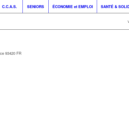
C.C.A.S.
SENIORS
ÉCONOMIE et EMPLOI
SANTÉ & SOLI
V
nce
93420
FR