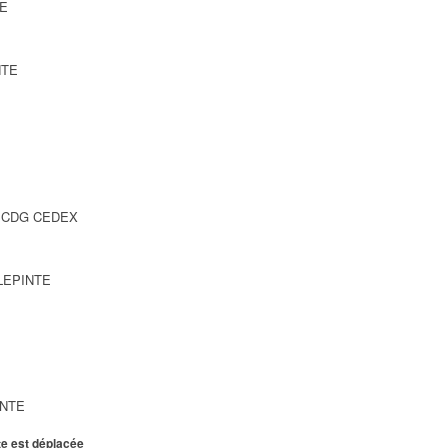
TE
NTE
SY CDG CEDEX
LLEPINTE
INTE
te est déplacée