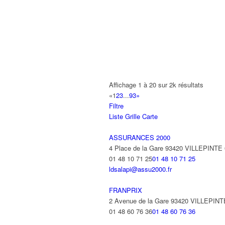
A2B TRANSPORTS
165 Allée des Erables 93420 VILLEPI
AB AUTO
15 Avenue de Jussieu 93420 VILLEPI
ABBAOUI TOUFIK
Affichage 1 à 20 sur 2k résultats
10 Allée Georges Gershwin 93420 VIL
«
1
2
3
...
93
»
Filtre
ABBES SARAH
Liste
Grille
Carte
14 Avenue de la Gare 93420 VILLEPIN
ASSURANCES 2000
4 Place de la Gare 93420 VILLEPINTE
01 48 10 71 25
01 48 10 71 25
ldsalapi@assu2000.fr
FRANPRIX
2 Avenue de la Gare 93420 VILLEPINT
01 48 60 76 36
01 48 60 76 36