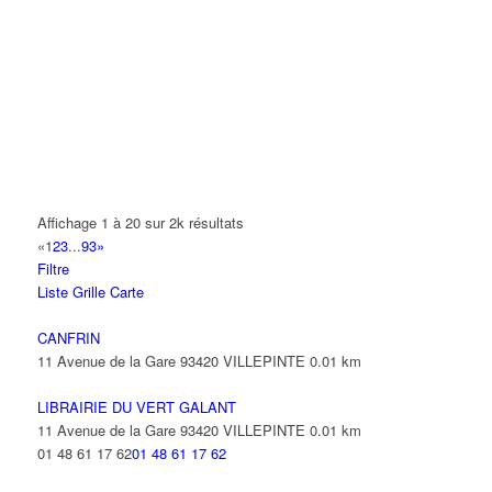
A.Y.S.N
14 Allée Fénelon 93420 VILLEPINTE
A2B TRANSPORTS
165 Allée des Erables 93420 VILLEPINTE
AB AUTO
15 Avenue de Jussieu 93420 VILLEPINTE
ABBAOUI TOUFIK
Affichage 1 à 20 sur 2k résultats
10 Allée Georges Gershwin 93420 VILLEPINTE
«
1
2
3
...
93
»
Filtre
ABBES SARAH
Liste
Grille
Carte
14 Avenue de la Gare 93420 VILLEPINTE
CANFRIN
11 Avenue de la Gare 93420 VILLEPINTE
0.01 km
LIBRAIRIE DU VERT GALANT
11 Avenue de la Gare 93420 VILLEPINTE
0.01 km
01 48 61 17 62
01 48 61 17 62