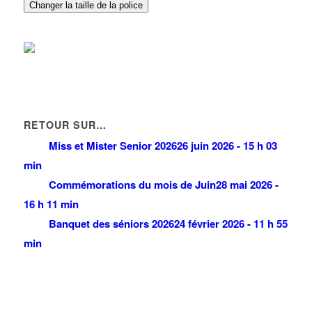
DERONNE Julie
Changer la taille de la police
23 Avenue du Chemin de Fer 93420 VILLEPINTE
0.04 km
01 48 61 91 71
01 48 61 91 71
FURTAK Lilian
23 Avenue du Chemin de Fer 93420 VILLEPINTE
0.04 km
01 48 61 91 71
01 48 61 91 71
RETOUR SUR…
Miss et Mister Senior 2026
26 juin 2026 - 15 h 03
min
Commémorations du mois de Juin
28 mai 2026 -
16 h 11 min
Banquet des séniors 2026
24 février 2026 - 11 h 55
min