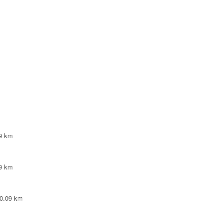
NTE
NTE
LEPINTE
TE
9 km
9 km
0.09 km