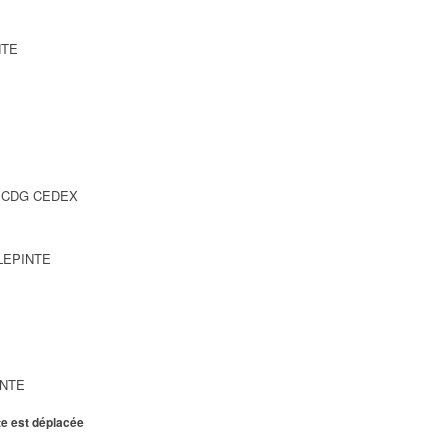
NTE
SY CDG CEDEX
LLEPINTE
INTE
te est déplacée