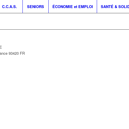
C.C.A.S.
SENIORS
ÉCONOMIE et EMPLOI
SANTÉ & SOLI
TE
rance
93420
FR