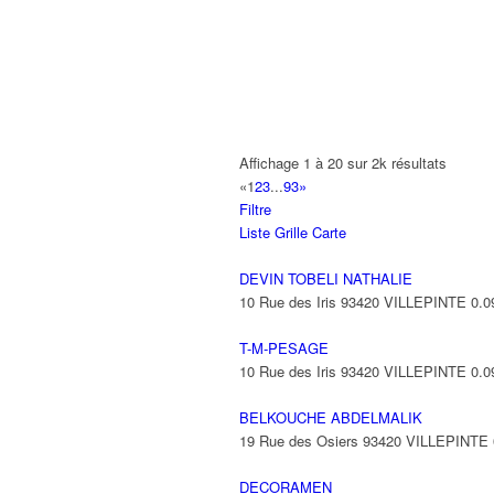
A2B TRANSPORTS
165 Allée des Erables 93420 VILLEPI
AB AUTO
15 Avenue de Jussieu 93420 VILLEPI
ABBAOUI TOUFIK
Affichage 1 à 20 sur 2k résultats
10 Allée Georges Gershwin 93420 VIL
«
1
2
3
...
93
»
Filtre
ABBES SARAH
Liste
Grille
Carte
14 Avenue de la Gare 93420 VILLEPIN
DEVIN TOBELI NATHALIE
10 Rue des Iris 93420 VILLEPINTE
0.0
T-M-PESAGE
10 Rue des Iris 93420 VILLEPINTE
0.0
BELKOUCHE ABDELMALIK
19 Rue des Osiers 93420 VILLEPINTE
DECORAMEN