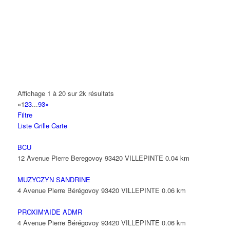
14 Allée Fénelon 93420 VILLEPINTE
A2B TRANSPORTS
165 Allée des Erables 93420 VILLEPINTE
AB AUTO
15 Avenue de Jussieu 93420 VILLEPINTE
ABBAOUI TOUFIK
Affichage 1 à 20 sur 2k résultats
10 Allée Georges Gershwin 93420 VILLEPINTE
«
1
2
3
...
93
»
Filtre
ABBES SARAH
Liste
Grille
Carte
14 Avenue de la Gare 93420 VILLEPINTE
BCU
12 Avenue Pierre Beregovoy 93420 VILLEPINTE
0.04 km
MUZYCZYN SANDRINE
4 Avenue Pierre Bérégovoy 93420 VILLEPINTE
0.06 km
PROXIM'AIDE ADMR
4 Avenue Pierre Bérégovoy 93420 VILLEPINTE
0.06 km