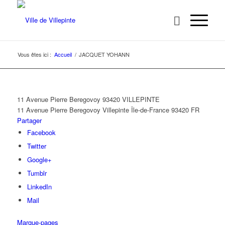
Vous êtes ici :
Accueil
/
JACQUET YOHANN
11 Avenue Pierre Beregovoy 93420 VILLEPINTE
11 Avenue Pierre Beregovoy
Villepinte
Île-de-France
93420
FR
Partager
Facebook
Twitter
Google+
Tumblr
LinkedIn
Mail
Marque-pages