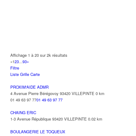
14 Allée Fénelon 93420 VILLEPINTE
A2B TRANSPORTS
165 Allée des Erables 93420 VILLEPINTE
AB AUTO
15 Avenue de Jussieu 93420 VILLEPINTE
ABBAOUI TOUFIK
Affichage 1 à 20 sur 2k résultats
10 Allée Georges Gershwin 93420 VILLEPINTE
«
1
2
3
...
93
»
Filtre
ABBES SARAH
Liste
Grille
Carte
14 Avenue de la Gare 93420 VILLEPINTE
PROXIM'AIDE ADMR
4 Avenue Pierre Bérégovoy 93420 VILLEPINTE
0 km
01 49 63 97 77
01 49 63 97 77
CHAING ERIC
1-3 Avenue République 93420 VILLEPINTE
0.02 km
BOULANGERIE LE TOQUEUX