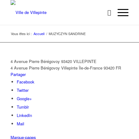
Vous êtes ici :
Accueil
/
MUZYCZYN SANDRINE
4 Avenue Pierre Bérégovoy 93420 VILLEPINTE
4 Avenue Pierre Bérégovoy
Villepinte
Île-de-France
93420
FR
Partager
Facebook
Twitter
Google+
Tumblr
LinkedIn
Mail
Marque-pages