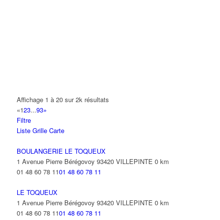
A.Y.S.N
14 Allée Fénelon 93420 VILLEPINTE
A2B TRANSPORTS
165 Allée des Erables 93420 VILLEPINTE
AB AUTO
15 Avenue de Jussieu 93420 VILLEPINTE
ABBAOUI TOUFIK
Affichage 1 à 20 sur 2k résultats
10 Allée Georges Gershwin 93420 VILLEPINTE
«
1
2
3
...
93
»
Filtre
ABBES SARAH
Liste
Grille
Carte
14 Avenue de la Gare 93420 VILLEPINTE
BOULANGERIE LE TOQUEUX
1 Avenue Pierre Bérégovoy 93420 VILLEPINTE
0 km
01 48 60 78 11
01 48 60 78 11
LE TOQUEUX
1 Avenue Pierre Bérégovoy 93420 VILLEPINTE
0 km
01 48 60 78 11
01 48 60 78 11