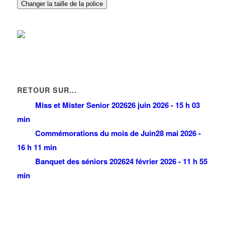
48 Avenue Pierre Beregovoy 93420 VILLEPINTE
0.07 km
Changer la taille de la police
RETOUR SUR…
Miss et Mister Senior 2026
26 juin 2026 - 15 h 03
min
Commémorations du mois de Juin
28 mai 2026 -
16 h 11 min
Banquet des séniors 2026
24 février 2026 - 11 h 55
min