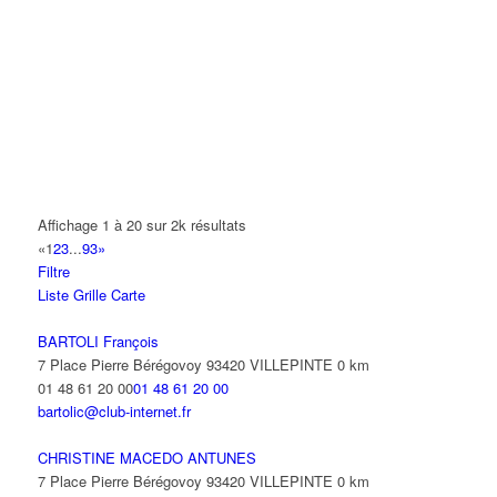
A.Y.S.N
14 Allée Fénelon 93420 VILLEPINTE
A2B TRANSPORTS
165 Allée des Erables 93420 VILLEPINTE
AB AUTO
15 Avenue de Jussieu 93420 VILLEPINTE
ABBAOUI TOUFIK
Affichage 1 à 20 sur 2k résultats
10 Allée Georges Gershwin 93420 VILLEPINTE
«
1
2
3
...
93
»
Filtre
ABBES SARAH
Liste
Grille
Carte
14 Avenue de la Gare 93420 VILLEPINTE
BARTOLI François
7 Place Pierre Bérégovoy 93420 VILLEPINTE
0 km
01 48 61 20 00
01 48 61 20 00
bartolic@club-internet.fr
CHRISTINE MACEDO ANTUNES
7 Place Pierre Bérégovoy 93420 VILLEPINTE
0 km