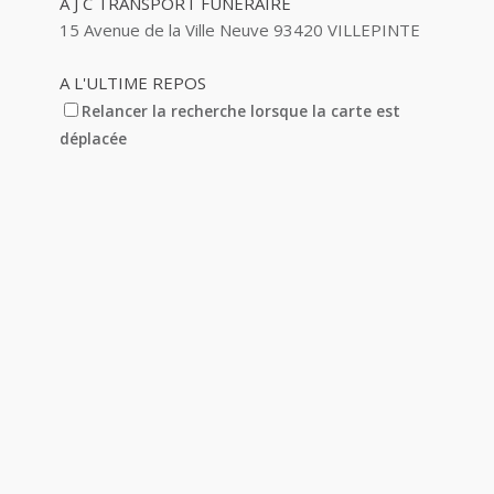
A J C TRANSPORT FUNERAIRE
15 Avenue de la Ville Neuve 93420 VILLEPINTE
A L'ULTIME REPOS
5 Avenue Barbes 93420 VILLEPINTE
Relancer la recherche lorsque la carte est
déplacée
A&M AUTO
14 Avenue des Pinsons 93420 VILLEPINTE
A&N EXPORTS LTD
6 Place Edison 93420 VILLEPINTE
A+ GLASS VILLEPINTE
39 Boulevard Robert Ballanger 93420
VILLEPINTE
01 41 52 34 78
01 41 52 34 78
A.B METAL SERRURERIE METALLLERIE
57 Boulevard Circulaire 93420 VILLEPINTE