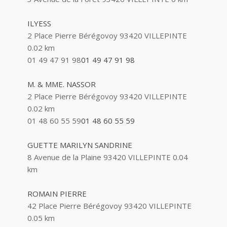
ABBAOUI TOUFIK
ILYESS
10 Allée Georges Gershwin 93420 VILLEPINTE
2 Place Pierre Bérégovoy 93420 VILLEPINTE
0.02 km
ABBES SARAH
01 49 47 91 98
01 49 47 91 98
14 Avenue de la Gare 93420 VILLEPINTE
M. & MME. NASSOR
2 Place Pierre Bérégovoy 93420 VILLEPINTE
0.02 km
01 48 60 55 59
01 48 60 55 59
GUETTE MARILYN SANDRINE
8 Avenue de la Plaine 93420 VILLEPINTE
0.04
km
ROMAIN PIERRE
42 Place Pierre Bérégovoy 93420 VILLEPINTE
0.05 km