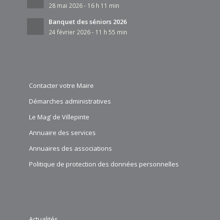
0.07 km
28 mai 2026 - 16 h 11 min
06 27 37 87 14
06 27 37 87 14
Banquet des séniors 2026
24 février 2026 - 11 h 55 min
Création 2000
42 Avenue Pierre Bérégovoy 93420 VILLEPINTE
0.07 km
01 48 60 68 23
01 48 60 68 23
Contacter votre Maire
MANGUE JEREMY
Démarches administratives
9 Avenue de la Plaine 93420 VILLEPINTE
0.08
Le Mag’ de Villepinte
km
Annuaire des services
MANGUE MIRA
Annuaires des associations
9 Avenue de la Plaine 93420 VILLEPINTE
0.08
Politique de protection des données personnelles
km
Actualités