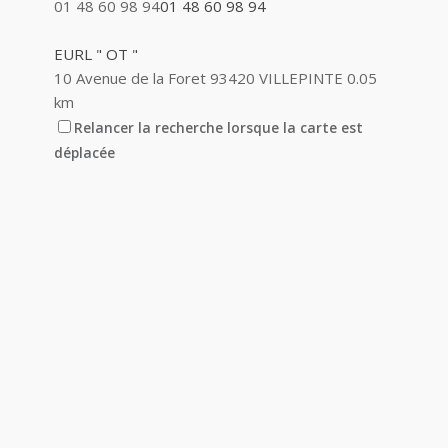
01 48 60 98 94
01 48 60 98 94
EURL " OT "
10 Avenue de la Foret 93420 VILLEPINTE
0.05
km
Relancer la recherche lorsque la carte est
AGENCE PLACE CENTRALE
déplacée
8 Place Pierre Bérégovoy 93420 VILLEPINTE
0.05 km
01 48 61 01 33
01 48 61 01 33
DMD COIFFURE
8 Place Pierre Bérégovoy 93420 VILLEPINTE
0.05 km
01 48 61 41 92
01 48 61 41 92
TOILETTAGE DU VERT GALANT
8 Place Pierre Bérégovoy 93420 VILLEPINTE
0.05 km