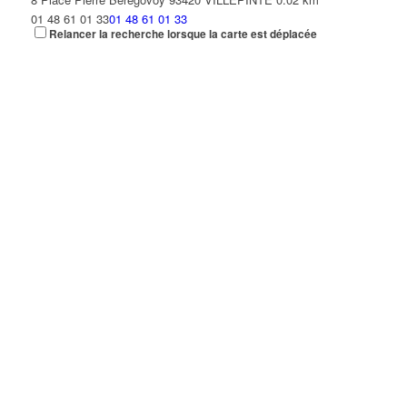
01 48 61 01 33
01 48 61 01 33
Relancer la recherche lorsque la carte est déplacée
DMD COIFFURE
8 Place Pierre Bérégovoy 93420 VILLEPINTE
0.02 km
01 48 61 41 92
01 48 61 41 92
TOILETTAGE DU VERT GALANT
8 Place Pierre Bérégovoy 93420 VILLEPINTE
0.02 km
01 48 60 10 95
01 48 60 10 95
CPR CHAUFFAGE
39 Avenue Pierre Beregovoy 93420 VILLEPINTE
0.02 km
COIFFURE SABER
42 Avenue Pierre Beregovoy 93420 Villepinte
0.03 km
06 27 37 87 14
06 27 37 87 14
Création 2000
42 Avenue Pierre Bérégovoy 93420 VILLEPINTE
0.03 km
01 48 60 68 23
01 48 60 68 23