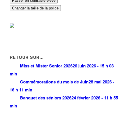
Passer en contraste élevé
48 Avenue Pierre Beregovoy 93420 VILLEPINTE
0.07 km
Changer la taille de la police
RETOUR SUR…
Miss et Mister Senior 2026
26 juin 2026 - 15 h 03
min
Commémorations du mois de Juin
28 mai 2026 -
16 h 11 min
Banquet des séniors 2026
24 février 2026 - 11 h 55
min