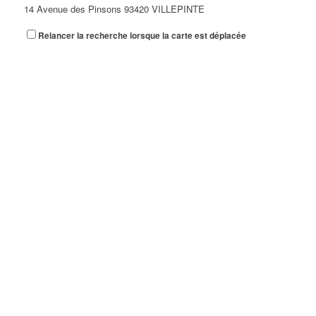
14 Avenue des Pinsons 93420 VILLEPINTE
Relancer la recherche lorsque la carte est déplacée
A&N EXPORTS LTD
6 Place Edison 93420 VILLEPINTE
A+ GLASS VILLEPINTE
39 Boulevard Robert Ballanger 93420 VILLEPINTE
01 41 52 34 78
01 41 52 34 78
A.B METAL SERRURERIE METALLLERIE
57 Boulevard Circulaire 93420 VILLEPINTE
A.F.M. DISTRIBUTION
21 Avenue du Chemin de Fer 93420 Villepinte
09 66 91 74 67
09 66 91 74 67
A.S.B
18 Avenue Saint-Saëns 93420 VILLEPINTE
A.V PLUS TECHNOLOGY
28 Rue Vincent d'Indy 93420 VILLEPINTE