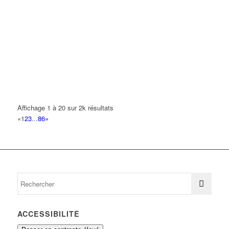
BOUDRAF GHALI
5 Rue du Bois 93420 VILLEPINTE
0.04 km
ILYESS
2 Place Pierre Bérégovoy 93420 VILLEPINTE
0.05 km
01 49 47 91 98
01 49 47 91 98
M. & MME. NASSOR
2 Place Pierre Bérégovoy 93420 VILLEPINTE
0.05 km
01 48 60 55 59
01 48 60 55 59
Affichage 1 à 20 sur 2k résultats
«
1
2
3
...
86
»
BATI-WOOD
3 Avenue de la Foret 93420 VILLEPINTE
0.06 km
MENUISERIE DE LA FORET
3 Avenue de la Foret 93420 VILLEPINTE
0.06 km
FARINA EXPRESS
48 Avenue Pierre Bérégovoy 93420 VILLEPINTE
0.07 km
ACCESSIBILITÉ
FARINA EXPRESS