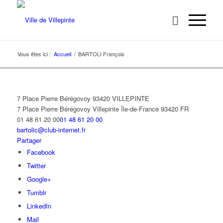
Vous êtes ici :
Accueil
/
BARTOLI François
7 Place Pierre Bérégovoy 93420 VILLEPINTE
7 Place Pierre Bérégovoy
Villepinte
Île-de-France
93420
FR
01 48 61 20 00
01 48 61 20 00
bartolic@club-internet.fr
Partager
Facebook
Twitter
Google+
Tumblr
LinkedIn
Mail