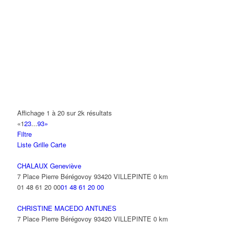
A.Y.S.N
14 Allée Fénelon 93420 VILLEPINTE
A2B TRANSPORTS
165 Allée des Erables 93420 VILLEPINTE
AB AUTO
15 Avenue de Jussieu 93420 VILLEPINTE
ABBAOUI TOUFIK
Affichage 1 à 20 sur 2k résultats
10 Allée Georges Gershwin 93420 VILLEPINTE
«
1
2
3
...
93
»
Filtre
ABBES SARAH
Liste
Grille
Carte
14 Avenue de la Gare 93420 VILLEPINTE
CHALAUX Geneviève
7 Place Pierre Bérégovoy 93420 VILLEPINTE
0 km
01 48 61 20 00
01 48 61 20 00
CHRISTINE MACEDO ANTUNES
7 Place Pierre Bérégovoy 93420 VILLEPINTE
0 km