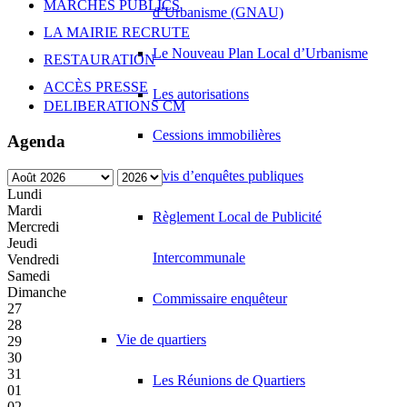
MARCHÉS PUBLICS
d’Urbanisme (GNAU)
LA MAIRIE RECRUTE
Le Nouveau Plan Local d’Urbanisme
RESTAURATION
ACCÈS PRESSE
Les autorisations
DELIBERATIONS CM
Cessions immobilières
Agenda
Avis d’enquêtes publiques
Lundi
Mardi
Règlement Local de Publicité
Mercredi
Jeudi
Intercommunale
Vendredi
Samedi
Dimanche
Commissaire enquêteur
27
28
Vie de quartiers
29
30
31
Les Réunions de Quartiers
01
02