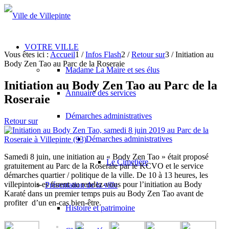
VOTRE VILLE
Vous êtes ici :
Accueil
1
/
Infos Flash
2
/
Retour sur
3
/
Initiation au
Body Zen Tao au Parc de la Roseraie
Madame La Maire et ses élus
Initiation au Body Zen Tao au Parc de la
Annuaire des services
Roseraie
Démarches administratives
Retour sur
Démarches administratives
Samedi 8 juin, une initiation au « Body Zen Tao » était proposé
Le Cimetière
gratuitement au Parc de la Roseraie par le KCVO et le service
démarches quartier / politique de la ville. De 10 à 13 heures, les
villepintois-es furent au rendez-vous pour l’initiation au Body
Présentation de la ville
Karaté dans un premier temps puis au Body Zen Tao avant de
profiter d’un en-cas bien-être.
Histoire et patrimoine