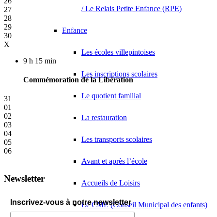
26
/ Le Relais Petite Enfance (RPE)
27
28
29
Enfance
30
X
Les écoles villepintoises
9 h 15 min
Les inscriptions scolaires
Commémoration de la Libération
Le quotient familial
31
01
02
La restauration
03
04
Les transports scolaires
05
06
Avant et après l’école
Newsletter
Accueils de Loisirs
Inscrivez-vous à notre newsletter
Le CME (Conseil Municipal des enfants)