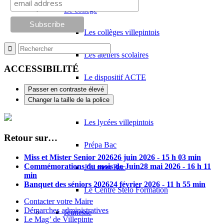
Le collège
Les collèges villepintois
Les ateliers scolaires
ACCESSIBILITÉ
Le dispositif ACTE
Passer en contraste élevé
Le lycée
Changer la taille de la police
Les lycées villepintois
Retour sur…
Prépa Bac
Miss et Mister Senior 2026
26 juin 2026 - 15 h 03 min
Commémorations du mois de Juin
28 mai 2026 - 16 h 11
J’ai mon Bac
min
Banquet des séniors 2026
24 février 2026 - 11 h 55 min
Le Centre Stelo Formation
Contacter votre Maire
Démarches administratives
Jeunesse
Le Mag’ de Villepinte