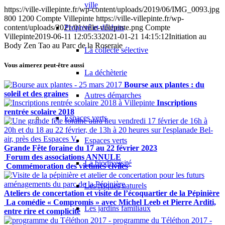
ville
https://ville-villepinte.fr/wp-content/uploads/2019/06/IMG_0093.jpg
800
1200
Compte Villepinte
https://ville-villepinte.fr/wp-
content/uploads/2021/01/ville-villepinte.png
Compte
Propreté et déchets
Villepinte
2019-06-11 12:05:33
2021-01-21 14:15:12
Initiation au
Body Zen Tao au Parc de la Roseraie
La collecte sélective
Vous aimerez peut-être aussi
La déchèterie
Bourse aux plantes : du
soleil et des graines
Autres démarches
Inscriptions
rentrée scolaire 2018
Espaces verts
Espaces verts
Grande Fête foraine du 17 au 22 février 2023
Forum des associations ANNULE
La biodiversité
Commémoration des victimes civiles
Les risques naturels
Ateliers de concertation et visite de l’écoquartier de la Pépinière
La comédie « Compromis » avec Michel Leeb et Pierre Arditi,
Les jardins familiaux
entre rire et complicité