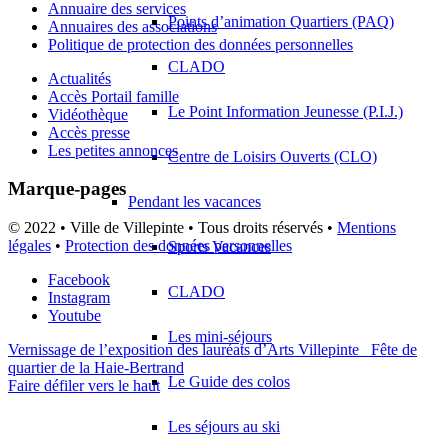
Annuaire des services
Points d’animation Quartiers (PAQ)
Annuaires des associations
Politique de protection des données personnelles
CLADO
Actualités
Accès Portail famille
Le Point Information Jeunesse (P.I.J.)
Vidéothèque
Accès presse
Les petites annonces
Centre de Loisirs Ouverts (CLO)
Marque-pages
Pendant les vacances
© 2022 • Ville de Villepinte • Tous droits réservés •
Mentions
légales
•
Protection des données personnelles
Sports Vacances
Facebook
CLADO
Instagram
Youtube
Les mini-séjours
Vernissage de l’exposition des lauréats d’Arts Villepinte
Fête de
quartier de la Haie-Bertrand
Le Guide des colos
Faire défiler vers le haut
Les séjours au ski