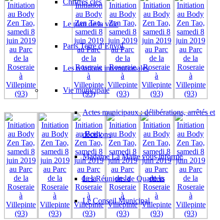
Chiffres clés
Le plan de la ville
Paris Terre d’Envol
Les relations internationales
Vie municipale
Actes municipaux : délibérations, arrêtés et
décisions
Madame La Maire vous informe
Les Réunions de Quartiers
Le Conseil Municipal