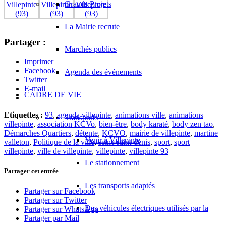
Grands Projets
La Mairie recrute
Partager :
Marchés publics
Imprimer
Facebook
Agenda des événements
Twitter
E-mail
CADRE DE VIE
Etiquettes :
93
,
agenda villepinte
,
animations ville
,
animations
Transports
villepinte
,
association KCVo
,
bien-être
,
body karaté
,
body zen tao
,
Démarches Quartiers
,
détente
,
KCVO
,
mairie de villepinte
,
martine
Venir à Villepinte
valleton
,
Politique de la ville
,
seine saint-denis
,
sport
,
sport
villepinte
,
ville de villepinte
,
villepinte
,
villepinte 93
Le stationnement
Partager cet entrée
Les transports adaptés
Partager sur Facebook
Partager sur Twitter
Des véhicules électriques utilisés par la
Partager sur WhatsApp
Partager par Mail