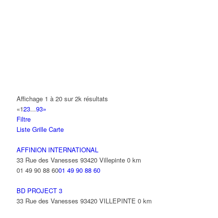
A.Y.S.N
14 Allée Fénelon 93420 VILLEPINTE
A2B TRANSPORTS
165 Allée des Erables 93420 VILLEPINTE
AB AUTO
15 Avenue de Jussieu 93420 VILLEPINTE
ABBAOUI TOUFIK
Affichage 1 à 20 sur 2k résultats
10 Allée Georges Gershwin 93420 VILLEPINTE
«
1
2
3
...
93
»
Filtre
ABBES SARAH
Liste
Grille
Carte
14 Avenue de la Gare 93420 VILLEPINTE
AFFINION INTERNATIONAL
33 Rue des Vanesses 93420 Villepinte
0 km
01 49 90 88 60
01 49 90 88 60
BD PROJECT 3
33 Rue des Vanesses 93420 VILLEPINTE
0 km