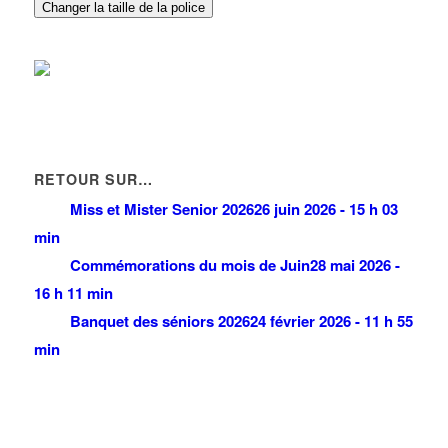
01 48 63 70 79
01 48 63 70 79
Changer la taille de la police
RETOUR SUR…
Miss et Mister Senior 2026
26 juin 2026 - 15 h 03
min
Commémorations du mois de Juin
28 mai 2026 -
16 h 11 min
Banquet des séniors 2026
24 février 2026 - 11 h 55
min