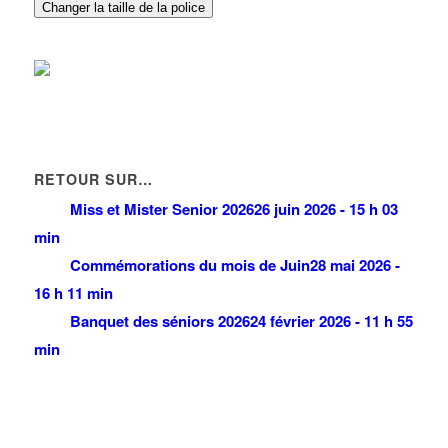
01 48 63 70 79
01 48 63 70 79
Changer la taille de la police
RETOUR SUR…
Miss et Mister Senior 2026
26 juin 2026 - 15 h 03
min
Commémorations du mois de Juin
28 mai 2026 -
16 h 11 min
Banquet des séniors 2026
24 février 2026 - 11 h 55
min