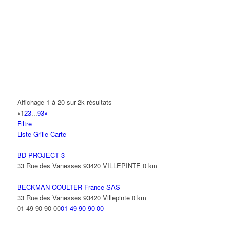
A.Y.S.N
14 Allée Fénelon 93420 VILLEPINTE
A2B TRANSPORTS
165 Allée des Erables 93420 VILLEPINTE
AB AUTO
15 Avenue de Jussieu 93420 VILLEPINTE
ABBAOUI TOUFIK
Affichage 1 à 20 sur 2k résultats
10 Allée Georges Gershwin 93420 VILLEPINTE
«
1
2
3
...
93
»
Filtre
ABBES SARAH
Liste
Grille
Carte
14 Avenue de la Gare 93420 VILLEPINTE
BD PROJECT 3
33 Rue des Vanesses 93420 VILLEPINTE
0 km
BECKMAN COULTER France SAS
33 Rue des Vanesses 93420 Villepinte
0 km
01 49 90 90 00
01 49 90 90 00