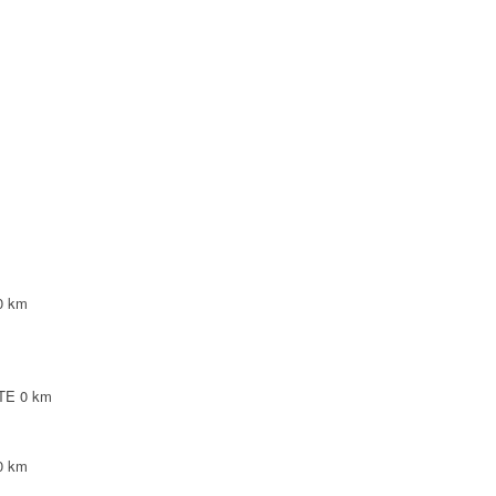
NTE
NTE
LEPINTE
TE
0 km
NTE
0 km
0 km