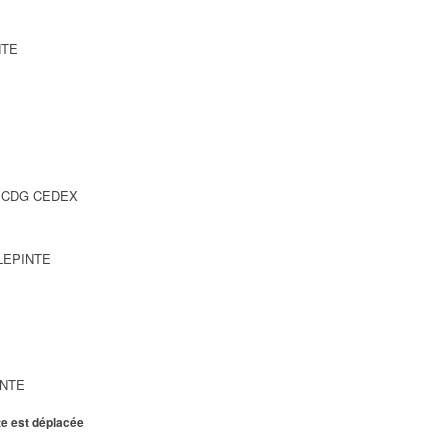
NTE
SY CDG CEDEX
LLEPINTE
INTE
te est déplacée