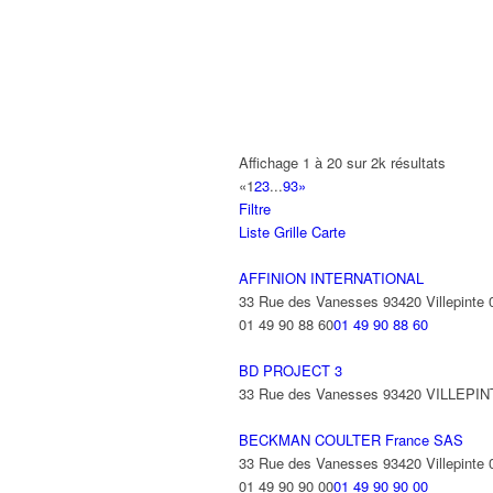
A2B TRANSPORTS
165 Allée des Erables 93420 VILLEPI
AB AUTO
15 Avenue de Jussieu 93420 VILLEPI
ABBAOUI TOUFIK
Affichage 1 à 20 sur 2k résultats
10 Allée Georges Gershwin 93420 VIL
«
1
2
3
...
93
»
Filtre
ABBES SARAH
Liste
Grille
Carte
14 Avenue de la Gare 93420 VILLEPIN
AFFINION INTERNATIONAL
33 Rue des Vanesses 93420 Villepinte
01 49 90 88 60
01 49 90 88 60
BD PROJECT 3
33 Rue des Vanesses 93420 VILLEPI
BECKMAN COULTER France SAS
33 Rue des Vanesses 93420 Villepinte
01 49 90 90 00
01 49 90 90 00