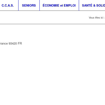
C.C.A.S.
SENIORS
ÉCONOMIE et EMPLOI
SANTÉ & SOLI
Vous êtes ici :
France
93420
FR