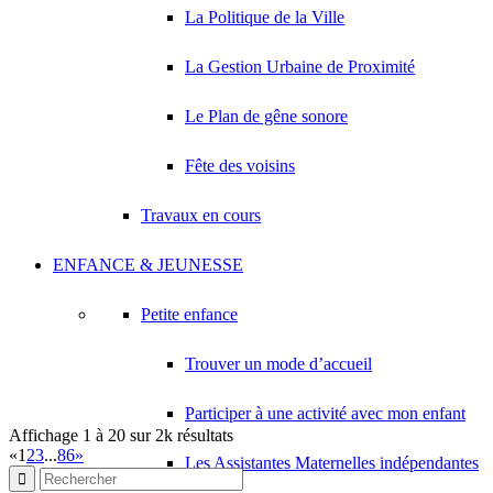
La Politique de la Ville
OURABAH SAMIR
5 Villa Laborde 93420 VILLEPINTE
0.13 km
La Gestion Urbaine de Proximité
SMART MANAGEMENT & SERVICES
37 Rue de la Remise A Grouan 93420 VILLEPINTE
0.13 km
Le Plan de gêne sonore
TRANSPORTS PARISIENS RAPIDES
Fête des voisins
6 Avenue des Pinsons 93420 VILLEPINTE
0.13 km
THIAM JOSEPH ANTOINE ASSANE
Travaux en cours
5 Rue de Turenne 93420 VILLEPINTE
0.13 km
ENFANCE & JEUNESSE
Petite enfance
Trouver un mode d’accueil
Participer à une activité avec mon enfant
Affichage 1 à 20 sur 2k résultats
«
1
2
3
...
86
»
Les Assistantes Maternelles indépendantes