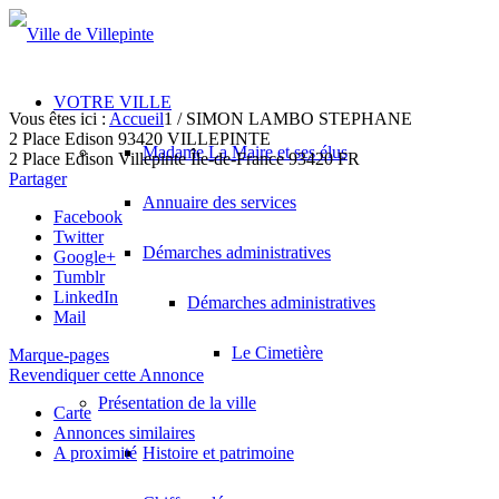
VOTRE VILLE
Vous êtes ici :
Accueil
1
/
SIMON LAMBO STEPHANE
2 Place Edison 93420 VILLEPINTE
Madame La Maire et ses élus
2 Place Edison
Villepinte
Île-de-France
93420
FR
Partager
Annuaire des services
Facebook
Twitter
Démarches administratives
Google+
Tumblr
LinkedIn
Démarches administratives
Mail
Le Cimetière
Marque-pages
Revendiquer cette Annonce
Présentation de la ville
Carte
Annonces similaires
A proximité
Histoire et patrimoine