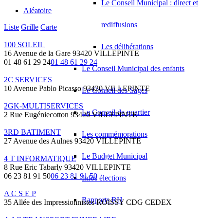
Le Conseil Municipal : direct et
Aléatoire
rediffusions
Liste
Grille
Carte
100 SOLEIL
Les délibérations
16 Avenue de la Gare 93420 VILLEPINTE
01 48 61 29 24
01 48 61 29 24
Le Conseil Municipal des enfants
2C SERVICES
10 Avenue Pablo Picasso 93420 VILLEPINTE
Le Conseil des Sages
2GK-MULTISERVICES
Le Conseil de quartier
2 Rue Eugéniecotton 93420 VILLEPINTE
3RD BATIMENT
Les commémorations
27 Avenue des Aulnes 93420 VILLEPINTE
Le Budget Municipal
4 T INFORMATIQUE
8 Rue Eric Tabarly 93420 VILLEPINTE
06 23 81 91 50
06 23 81 91 50
Infos élections
A C S E P
Rapports RH
35 Allée des Impressionnistes ROISSY CDG CEDEX