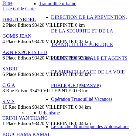
Filtre
Tranquillité urbaine
Liste
Grille
Carte
DIRECTION DE LA PREVENTION,
DJELTI ABDEL
2 Place Edison 93420 VILLEPINTE
0 km
DE LA SECURITE ET DE LA
GOMIS JEAN
4 Place Edison 93420 VILLEPINTE
0.02 km
TRANQUILLITE PUBLIQUE
A&N EXPORTS LTD
6 Place Edison 93420 VILLEPINTE
0.03 km
POLICE MUNICIPALE ET AGENTS
SABRI
DE SURVEILLANCE DE LA VOIE
6 Place Edison 93420 VILLEPINTE
0.03 km
C G A
PUBLIQUE (PM/ASVP)
8 Rue Edison 93420 VILLEPINTE
0.03 km
Opération Tranquillité Vacances
S.M.S
10 Rue Edison 93420 VILLEPINTE
0.04 km
Urbanisme
TRINH VAN THANG
1 Place Edison 93420 VILLEPINTE
0.04 km
Le Guichet Numérique des Autorisations
BOUCHAMA KAMAL