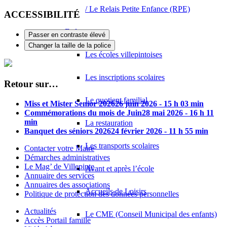
/ Le Relais Petite Enfance (RPE)
ACCESSIBILITÉ
Enfance
Passer en contraste élevé
Changer la taille de la police
Les écoles villepintoises
Les inscriptions scolaires
Retour sur…
Le quotient familial
Miss et Mister Senior 2026
26 juin 2026 - 15 h 03 min
Commémorations du mois de Juin
28 mai 2026 - 16 h 11
min
La restauration
Banquet des séniors 2026
24 février 2026 - 11 h 55 min
Les transports scolaires
Contacter votre Maire
Démarches administratives
Le Mag’ de Villepinte
Avant et après l’école
Annuaire des services
Annuaires des associations
Accueils de Loisirs
Politique de protection des données personnelles
Actualités
Le CME (Conseil Municipal des enfants)
Accès Portail famille