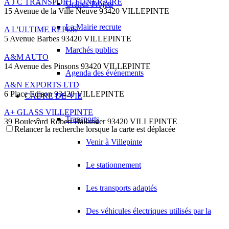
A J C TRANSPORT FUNERAIRE
Grands Projets
15 Avenue de la Ville Neuve 93420 VILLEPINTE
La Mairie recrute
A L'ULTIME REPOS
5 Avenue Barbes 93420 VILLEPINTE
Marchés publics
A&M AUTO
14 Avenue des Pinsons 93420 VILLEPINTE
Agenda des événements
A&N EXPORTS LTD
6 Place Edison 93420 VILLEPINTE
CADRE DE VIE
A+ GLASS VILLEPINTE
Transports
39 Boulevard Robert Ballanger 93420 VILLEPINTE
Relancer la recherche lorsque la carte est déplacée
01 41 52 34 78
01 41 52 34 78
Venir à Villepinte
A.B METAL SERRURERIE METALLLERIE
57 Boulevard Circulaire 93420 VILLEPINTE
Le stationnement
A.F.M. DISTRIBUTION
21 Avenue du Chemin de Fer 93420 Villepinte
Les transports adaptés
09 66 91 74 67
09 66 91 74 67
Des véhicules électriques utilisés par la
A.S.B
18 Avenue Saint-Saëns 93420 VILLEPINTE