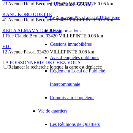
23 Avenue Henri Becquerel 93420 VILLEPINTE
0.05 km
d’Urbanisme (GNAU)
KANU KOBO ODETTE
Le Nouveau Plan Local d’Urbanisme
41 Avenue Henri Becquerel 93420 VILLEPINTE
0.07 km
KEITA ALMAMY DAOUDA
Les autorisations
1 Rue Claude Bernard 93420 VILLEPINTE
0.08 km
Cessions immobilières
FTC
12 Avenue Pascal 93420 VILLEPINTE
0.08 km
Avis d’enquêtes publiques
LA POISSONNERIE DE CHEZ VOUS
Relancer la recherche lorsque la carte est déplacée
48 Rue de la Remise A Grouan 93420 VILLEPINTE
0.1 km
Règlement Local de Publicité
TRANSPLEASE
12 Avenue des Fauvettes 93420 VILLEPINTE
0.11 km
Intercommunale
LEROY DIDIER PIERRE
Commissaire enquêteur
5 Rue Leonard de Vinci 93420 VILLEPINTE
0.11 km
FRANCOIS-LOUISON WILFRIED
Vie de quartiers
15 Avenue Henri Becquerel 93420 VILLEPINTE
0.12 km
Les Réunions de Quartiers
EDEN CARS
5 Villa Laborde 93420 VILLEPINTE
0.13 km