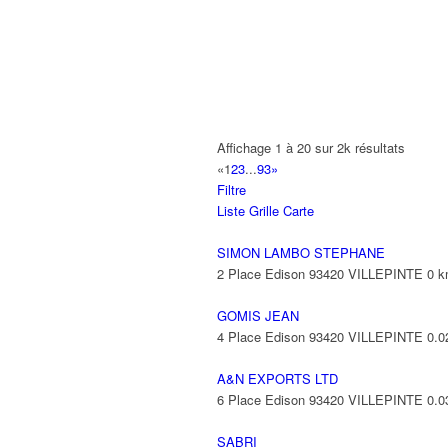
A2B TRANSPORTS
165 Allée des Erables 93420 VILLEPI
AB AUTO
15 Avenue de Jussieu 93420 VILLEPI
ABBAOUI TOUFIK
Affichage 1 à 20 sur 2k résultats
10 Allée Georges Gershwin 93420 VIL
«
1
2
3
...
93
»
Filtre
ABBES SARAH
Liste
Grille
Carte
14 Avenue de la Gare 93420 VILLEPIN
SIMON LAMBO STEPHANE
2 Place Edison 93420 VILLEPINTE
0 
GOMIS JEAN
4 Place Edison 93420 VILLEPINTE
0.0
A&N EXPORTS LTD
6 Place Edison 93420 VILLEPINTE
0.0
SABRI