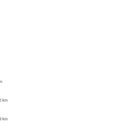
NTE
NTE
LEPINTE
TE
km
2 km
3 km