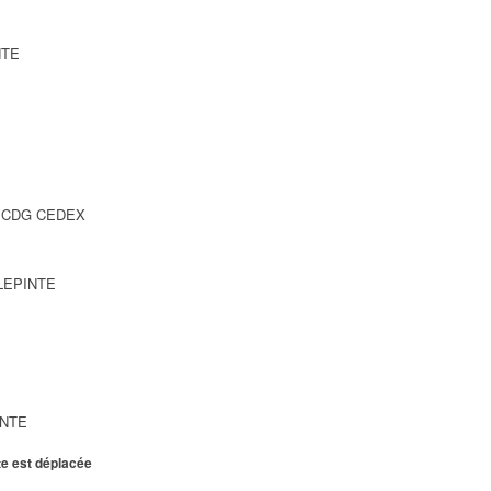
NTE
SY CDG CEDEX
LLEPINTE
INTE
te est déplacée