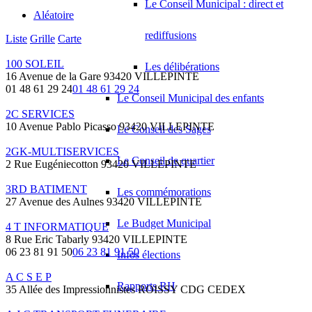
Le Conseil Municipal : direct et
Aléatoire
rediffusions
Liste
Grille
Carte
100 SOLEIL
Les délibérations
16 Avenue de la Gare 93420 VILLEPINTE
01 48 61 29 24
01 48 61 29 24
Le Conseil Municipal des enfants
2C SERVICES
10 Avenue Pablo Picasso 93420 VILLEPINTE
Le Conseil des Sages
2GK-MULTISERVICES
Le Conseil de quartier
2 Rue Eugéniecotton 93420 VILLEPINTE
3RD BATIMENT
Les commémorations
27 Avenue des Aulnes 93420 VILLEPINTE
Le Budget Municipal
4 T INFORMATIQUE
8 Rue Eric Tabarly 93420 VILLEPINTE
06 23 81 91 50
06 23 81 91 50
Infos élections
A C S E P
Rapports RH
35 Allée des Impressionnistes ROISSY CDG CEDEX