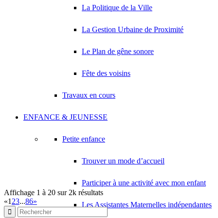
La Politique de la Ville
SERBIN BRUCE STEEVES
9 Avenue Henri Becquerel 93420 VILLEPINTE
0.12 km
La Gestion Urbaine de Proximité
TRANSPORTS PARISIENS RAPIDES
6 Avenue des Pinsons 93420 VILLEPINTE
0.12 km
Le Plan de gêne sonore
STAR NEGOCE
Fête des voisins
3 Villa Laborde 93420 VILLEPINTE
0.13 km
LA POISSONNERIE DE CHEZ VOUS
Travaux en cours
48 Rue de la Remise A Grouan 93420 VILLEPINTE
0.13 km
ENFANCE & JEUNESSE
Petite enfance
Trouver un mode d’accueil
Participer à une activité avec mon enfant
Affichage 1 à 20 sur 2k résultats
«
1
2
3
...
86
»
Les Assistantes Maternelles indépendantes