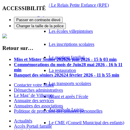
/ Le Relais Petite Enfance (RPE)
ACCESSIBILITÉ
Enfance
Passer en contraste élevé
Changer la taille de la police
Les écoles villepintoises
Les inscriptions scolaires
Retour sur…
Le quotient familial
Miss et Mister Senior 2026
26 juin 2026 - 15 h 03 min
Commémorations du mois de Juin
28 mai 2026 - 16 h 11
min
La restauration
Banquet des séniors 2026
24 février 2026 - 11 h 55 min
Les transports scolaires
Contacter votre Maire
Démarches administratives
Le Mag’ de Villepinte
Avant et après l’école
Annuaire des services
Annuaires des associations
Accueils de Loisirs
Politique de protection des données personnelles
Actualités
Le CME (Conseil Municipal des enfants)
Accès Portail famille