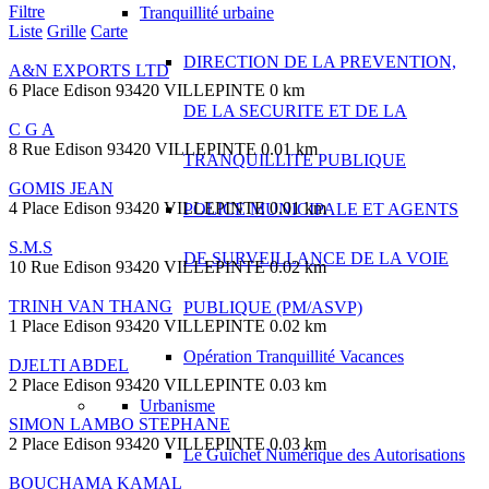
Filtre
Tranquillité urbaine
Liste
Grille
Carte
DIRECTION DE LA PREVENTION,
A&N EXPORTS LTD
6 Place Edison 93420 VILLEPINTE
0 km
DE LA SECURITE ET DE LA
C G A
8 Rue Edison 93420 VILLEPINTE
0.01 km
TRANQUILLITE PUBLIQUE
GOMIS JEAN
4 Place Edison 93420 VILLEPINTE
0.01 km
POLICE MUNICIPALE ET AGENTS
S.M.S
DE SURVEILLANCE DE LA VOIE
10 Rue Edison 93420 VILLEPINTE
0.02 km
TRINH VAN THANG
PUBLIQUE (PM/ASVP)
1 Place Edison 93420 VILLEPINTE
0.02 km
Opération Tranquillité Vacances
DJELTI ABDEL
2 Place Edison 93420 VILLEPINTE
0.03 km
Urbanisme
SIMON LAMBO STEPHANE
2 Place Edison 93420 VILLEPINTE
0.03 km
Le Guichet Numérique des Autorisations
BOUCHAMA KAMAL