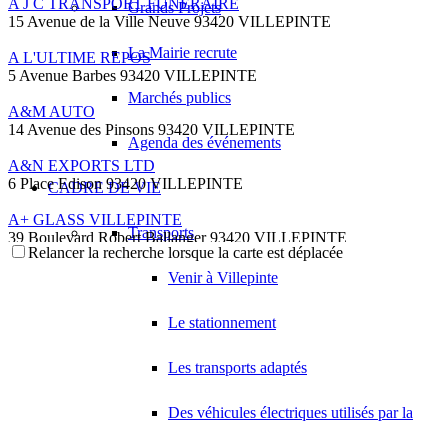
A J C TRANSPORT FUNERAIRE
Grands Projets
15 Avenue de la Ville Neuve 93420 VILLEPINTE
La Mairie recrute
A L'ULTIME REPOS
5 Avenue Barbes 93420 VILLEPINTE
Marchés publics
A&M AUTO
14 Avenue des Pinsons 93420 VILLEPINTE
Agenda des événements
A&N EXPORTS LTD
6 Place Edison 93420 VILLEPINTE
CADRE DE VIE
A+ GLASS VILLEPINTE
Transports
39 Boulevard Robert Ballanger 93420 VILLEPINTE
Relancer la recherche lorsque la carte est déplacée
01 41 52 34 78
01 41 52 34 78
Venir à Villepinte
A.B METAL SERRURERIE METALLLERIE
57 Boulevard Circulaire 93420 VILLEPINTE
Le stationnement
A.F.M. DISTRIBUTION
21 Avenue du Chemin de Fer 93420 Villepinte
Les transports adaptés
09 66 91 74 67
09 66 91 74 67
Des véhicules électriques utilisés par la
A.S.B
18 Avenue Saint-Saëns 93420 VILLEPINTE