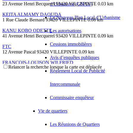
23 Avenue Henri Becquerel 93420 VILLEPINTE
0.03 km
d’Urbanisme (GNAU)
KEITA ALMAMY DAOUDA
Le Nouveau Plan Local d’Urbanisme
1 Rue Claude Bernard 93420 VILLEPINTE
0.08 km
KANU KOBO ODETTE
Les autorisations
41 Avenue Henri Becquerel 93420 VILLEPINTE
0.09 km
Cessions immobilières
FTC
12 Avenue Pascal 93420 VILLEPINTE
0.09 km
Avis d’enquêtes publiques
FRANCOIS-LOUISON WILFRIED
Relancer la recherche lorsque la carte est déplacée
15 Avenue Henri Becquerel 93420 VILLEPINTE
0.1 km
Règlement Local de Publicité
HUSSON HAGEGE FRANCE
20 Rue Claude Bernard 93420 VILLEPINTE
0.11 km
Intercommunale
EDEN CARS
Commissaire enquêteur
5 Villa Laborde 93420 VILLEPINTE
0.11 km
OURABAH SAMIR
Vie de quartiers
5 Villa Laborde 93420 VILLEPINTE
0.11 km
Les Réunions de Quartiers
LEROY DIDIER PIERRE
5 Rue Leonard de Vinci 93420 VILLEPINTE
0.12 km