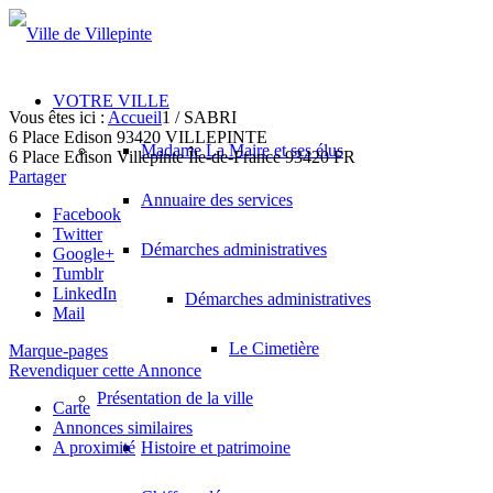
VOTRE VILLE
Vous êtes ici :
Accueil
1
/
SABRI
6 Place Edison 93420 VILLEPINTE
Madame La Maire et ses élus
6 Place Edison
Villepinte
Île-de-France
93420
FR
Partager
Annuaire des services
Facebook
Twitter
Démarches administratives
Google+
Tumblr
LinkedIn
Démarches administratives
Mail
Le Cimetière
Marque-pages
Revendiquer cette Annonce
Présentation de la ville
Carte
Annonces similaires
A proximité
Histoire et patrimoine