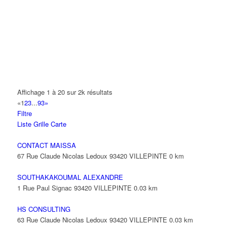
14 Allée Fénelon 93420 VILLEPINTE
A2B TRANSPORTS
165 Allée des Erables 93420 VILLEPINTE
AB AUTO
15 Avenue de Jussieu 93420 VILLEPINTE
ABBAOUI TOUFIK
Affichage 1 à 20 sur 2k résultats
10 Allée Georges Gershwin 93420 VILLEPINTE
«
1
2
3
...
93
»
Filtre
ABBES SARAH
Liste
Grille
Carte
14 Avenue de la Gare 93420 VILLEPINTE
CONTACT MAISSA
67 Rue Claude Nicolas Ledoux 93420 VILLEPINTE
0 km
SOUTHAKAKOUMAL ALEXANDRE
1 Rue Paul Signac 93420 VILLEPINTE
0.03 km
HS CONSULTING
63 Rue Claude Nicolas Ledoux 93420 VILLEPINTE
0.03 km