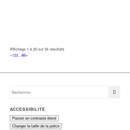
01 41 51 18 64
01 41 51 18 64
ABOUSSAID MAROUANE KEVIN
7 Allée Marie Cassat 93420 VILLEPINTE
0.16 km
BENRAMDANE HAKIM
5 Rue de la Landelle 93420 VILLEPINTE
0.16 km
Affichage 1 à 20 sur 2k résultats
ZANOUN HILAL
«
1
2
3
...
86
»
26 Rue Jean Monnet 93420 VILLEPINTE
0.16 km
ACCESSIBILITÉ
Passer en contraste élevé
Changer la taille de la police