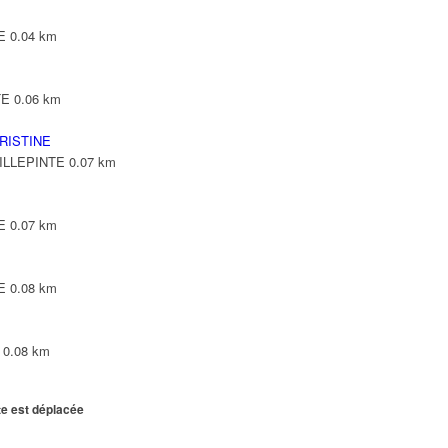
E
0.04 km
TE
0.06 km
RISTINE
VILLEPINTE
0.07 km
E
0.07 km
E
0.08 km
0.08 km
te est déplacée
VILLEPINTE
0.1 km