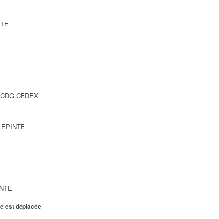
NTE
SY CDG CEDEX
LLEPINTE
INTE
te est déplacée