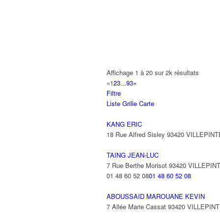
A2B TRANSPORTS
165 Allée des Erables 93420 VILLEPI
AB AUTO
15 Avenue de Jussieu 93420 VILLEPI
ABBAOUI TOUFIK
Affichage 1 à 20 sur 2k résultats
10 Allée Georges Gershwin 93420 VIL
«
1
2
3
...
93
»
Filtre
ABBES SARAH
Liste
Grille
Carte
14 Avenue de la Gare 93420 VILLEPIN
KANG ERIC
18 Rue Alfred Sisley 93420 VILLEPINT
TAING JEAN-LUC
7 Rue Berthe Morisot 93420 VILLEPIN
01 48 60 52 08
01 48 60 52 08
ABOUSSAID MAROUANE KEVIN
7 Allée Marie Cassat 93420 VILLEPIN