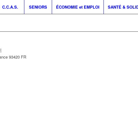
C.C.A.S.
SENIORS
ÉCONOMIE et EMPLOI
SANTÉ & SOLI
E
rance
93420
FR