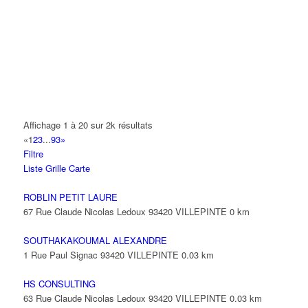
14 Allée Fénelon 93420 VILLEPINTE
A2B TRANSPORTS
165 Allée des Erables 93420 VILLEPINTE
AB AUTO
15 Avenue de Jussieu 93420 VILLEPINTE
ABBAOUI TOUFIK
Affichage 1 à 20 sur 2k résultats
10 Allée Georges Gershwin 93420 VILLEPINTE
«
1
2
3
...
93
»
Filtre
ABBES SARAH
Liste
Grille
Carte
14 Avenue de la Gare 93420 VILLEPINTE
ROBLIN PETIT LAURE
67 Rue Claude Nicolas Ledoux 93420 VILLEPINTE
0 km
SOUTHAKAKOUMAL ALEXANDRE
1 Rue Paul Signac 93420 VILLEPINTE
0.03 km
HS CONSULTING
63 Rue Claude Nicolas Ledoux 93420 VILLEPINTE
0.03 km