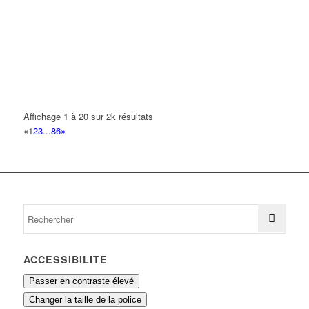
01 41 51 18 64
01 41 51 18 64
ABOUSSAID MAROUANE KEVIN
7 Allée Marie Cassat 93420 VILLEPINTE
0.16 km
BENRAMDANE HAKIM
5 Rue de la Landelle 93420 VILLEPINTE
0.16 km
Affichage 1 à 20 sur 2k résultats
ZANOUN HILAL
«
1
2
3
...
86
»
26 Rue Jean Monnet 93420 VILLEPINTE
0.16 km
ACCESSIBILITÉ
Passer en contraste élevé
Changer la taille de la police