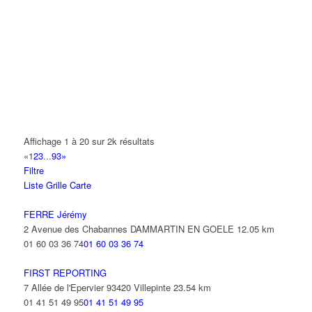
A.Y.S.N
14 Allée Fénelon 93420 VILLEPINTE
A2B TRANSPORTS
165 Allée des Erables 93420 VILLEPINTE
AB AUTO
15 Avenue de Jussieu 93420 VILLEPINTE
ABBAOUI TOUFIK
Affichage 1 à 20 sur 2k résultats
10 Allée Georges Gershwin 93420 VILLEPINTE
«
1
2
3
...
93
»
Filtre
ABBES SARAH
Liste
Grille
Carte
14 Avenue de la Gare 93420 VILLEPINTE
FERRE Jérémy
2 Avenue des Chabannes DAMMARTIN EN GOELE
12.05 km
01 60 03 36 74
01 60 03 36 74
FIRST REPORTING
7 Allée de l'Epervier 93420 Villepinte
23.54 km
01 41 51 49 95
01 41 51 49 95