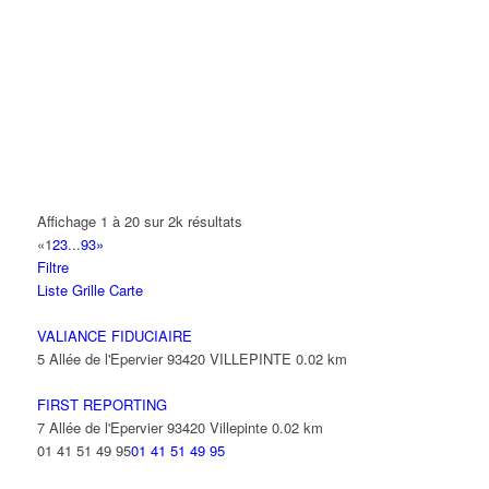
A.Y.S.N
14 Allée Fénelon 93420 VILLEPINTE
A2B TRANSPORTS
165 Allée des Erables 93420 VILLEPINTE
AB AUTO
15 Avenue de Jussieu 93420 VILLEPINTE
ABBAOUI TOUFIK
Affichage 1 à 20 sur 2k résultats
10 Allée Georges Gershwin 93420 VILLEPINTE
«
1
2
3
...
93
»
Filtre
ABBES SARAH
Liste
Grille
Carte
14 Avenue de la Gare 93420 VILLEPINTE
VALIANCE FIDUCIAIRE
5 Allée de l'Epervier 93420 VILLEPINTE
0.02 km
FIRST REPORTING
7 Allée de l'Epervier 93420 Villepinte
0.02 km
01 41 51 49 95
01 41 51 49 95