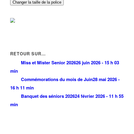
97 Allée de la Louve 93420 Villepinte
0.25 km
Changer la taille de la police
RETOUR SUR…
Miss et Mister Senior 2026
26 juin 2026 - 15 h 03
min
Commémorations du mois de Juin
28 mai 2026 -
16 h 11 min
Banquet des séniors 2026
24 février 2026 - 11 h 55
min