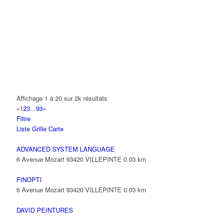
A.Y.S.N
14 Allée Fénelon 93420 VILLEPINTE
A2B TRANSPORTS
165 Allée des Erables 93420 VILLEPINTE
AB AUTO
15 Avenue de Jussieu 93420 VILLEPINTE
ABBAOUI TOUFIK
Affichage 1 à 20 sur 2k résultats
10 Allée Georges Gershwin 93420 VILLEPINTE
«
1
2
3
...
93
»
Filtre
ABBES SARAH
Liste
Grille
Carte
14 Avenue de la Gare 93420 VILLEPINTE
ADVANCED SYSTEM LANGUAGE
6 Avenue Mozart 93420 VILLEPINTE
0.03 km
FINOPTI
6 Avenue Mozart 93420 VILLEPINTE
0.03 km
DAVID PEINTURES