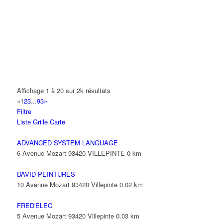
14 Allée Fénelon 93420 VILLEPINTE
A2B TRANSPORTS
165 Allée des Erables 93420 VILLEPINTE
AB AUTO
15 Avenue de Jussieu 93420 VILLEPINTE
ABBAOUI TOUFIK
Affichage 1 à 20 sur 2k résultats
10 Allée Georges Gershwin 93420 VILLEPINTE
«
1
2
3
...
93
»
Filtre
ABBES SARAH
Liste
Grille
Carte
14 Avenue de la Gare 93420 VILLEPINTE
ADVANCED SYSTEM LANGUAGE
6 Avenue Mozart 93420 VILLEPINTE
0 km
DAVID PEINTURES
10 Avenue Mozart 93420 Villepinte
0.02 km
FRED'ELEC
5 Avenue Mozart 93420 Villepinte
0.03 km